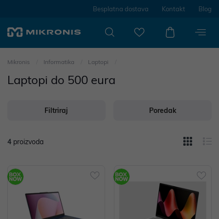
Besplatna dostava
Kontakt
Blog
Mikronis
Informatika
Laptopi
Laptopi do 500 eura
Filtriraj
Poredak
4
proizvoda