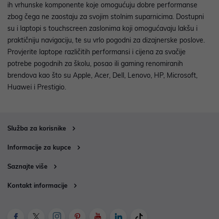
ih vrhunske komponente koje omogućuju dobre performanse
zbog čega ne zaostaju za svojim stolnim suparnicima. Dostupni
su i laptopi s touchscreen zaslonima koji omogućavaju lakšu i
praktičniju navigaciju, te su vrlo pogodni za dizajnerske poslove.
Provjerite laptope različitih performansi i cijena za svačije
potrebe pogodnih za školu, posao ili gaming renomiranih
brendova kao što su Apple, Acer, Dell, Lenovo, HP, Microsoft,
Huawei i Prestigio.
Služba za korisnike
Informacije za kupce
Saznajte više
Kontakt informacije