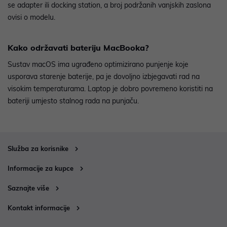
se adapter ili docking station, a broj podržanih vanjskih zaslona
ovisi o modelu.
Kako održavati bateriju MacBooka?
Sustav macOS ima ugrađeno optimizirano punjenje koje
usporava starenje baterije, pa je dovoljno izbjegavati rad na
visokim temperaturama. Laptop je dobro povremeno koristiti na
bateriji umjesto stalnog rada na punjaču.
Služba za korisnike
Informacije za kupce
Saznajte više
Kontakt informacije