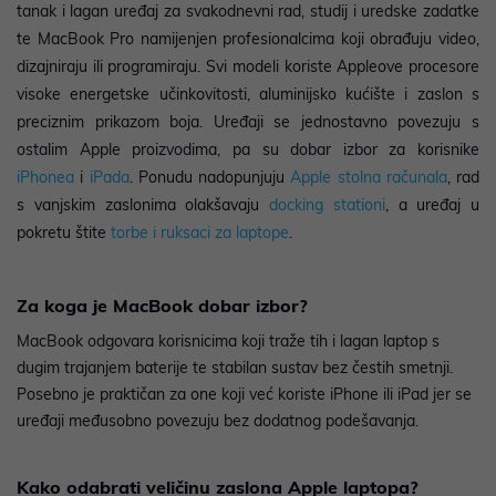
tanak i lagan uređaj za svakodnevni rad, studij i uredske zadatke
te MacBook Pro namijenjen profesionalcima koji obrađuju video,
dizajniraju ili programiraju. Svi modeli koriste Appleove procesore
visoke energetske učinkovitosti, aluminijsko kućište i zaslon s
preciznim prikazom boja. Uređaji se jednostavno povezuju s
ostalim Apple proizvodima, pa su dobar izbor za korisnike
iPhonea
i
iPada
. Ponudu nadopunjuju
Apple stolna računala
, rad
s vanjskim zaslonima olakšavaju
docking stationi
, a uređaj u
pokretu štite
torbe i ruksaci za laptope
.
Za koga je MacBook dobar izbor?
MacBook odgovara korisnicima koji traže tih i lagan laptop s
dugim trajanjem baterije te stabilan sustav bez čestih smetnji.
Posebno je praktičan za one koji već koriste iPhone ili iPad jer se
uređaji međusobno povezuju bez dodatnog podešavanja.
Kako odabrati veličinu zaslona Apple laptopa?