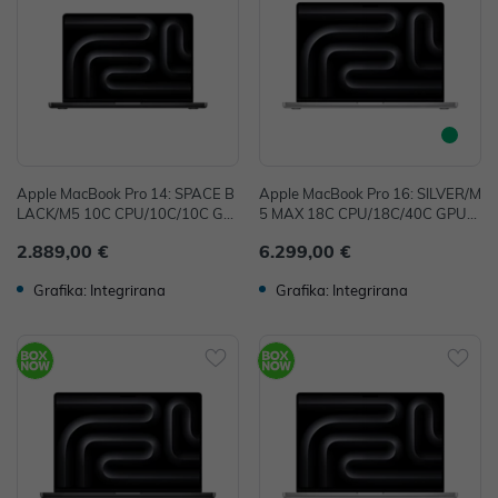
Apple MacBook Pro 14: SPACE B
Apple MacBook Pro 16: SILVER/M
LACK/M5 10C CPU/10C/10C GP
5 MAX 18C CPU/18C/40C GPU/4
U/32GB/1TB-CRO
8GB/2T-CRO
2.889,00 €
6.299,00 €
Grafika: Integrirana
Grafika: Integrirana