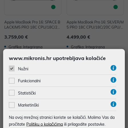
Apple MacBook Pro 16: SPACE B
Apple MacBook Pro 16: SILVER/M
LACK/M5 PRO 18C CPU/18C/20
5 PRO 18C CPU/18C/20C GPU/4
C GPU/24GB/1T-CRO
8GB/1T-CRO
3.759,00 €
4.499,00 €
Grafika: Integrirana
Grafika: Integrirana
www.mikronis.hr upotrebljava kolačiće
Nužni
Funkcionalni
Statistički
Marketinški
Na ovoj mrežnoj stranici koriste se kolačići. Molimo Vas da
Apple MacBook Pro 14: SPACE B
Apple MacBook Pro 14: SILVER/M
pročitate
Politiku o kolačićima
ili prilagodite postavke.
LACK/M5 MAX 18C CPU/18C/32
5 PRO 15C CPU/15C/16C GPU/2