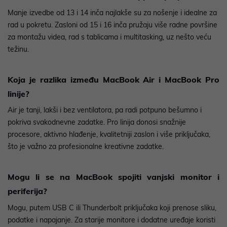
Manje izvedbe od 13 i 14 inča najlakše su za nošenje i idealne za
rad u pokretu. Zasloni od 15 i 16 inča pružaju više radne površine
za montažu videa, rad s tablicama i multitasking, uz nešto veću
težinu.
Koja je razlika između MacBook Air i MacBook Pro
linije?
Air je tanji, lakši i bez ventilatora, pa radi potpuno bešumno i
pokriva svakodnevne zadatke. Pro linija donosi snažnije
procesore, aktivno hlađenje, kvalitetniji zaslon i više priključaka,
što je važno za profesionalne kreativne zadatke.
Mogu li se na MacBook spojiti vanjski monitor i
periferija?
Mogu, putem USB C ili Thunderbolt priključaka koji prenose sliku,
podatke i napajanje. Za starije monitore i dodatne uređaje koristi