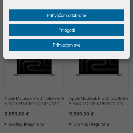
C GPU/36GB/2T-CRO
4GB/1T-CRO
5.269,00 €
3.229,00 €
Prihvaćam odabrane
Grafika: Integrirana
Grafika: Integrirana
Prilagodi
Prihvaćam sve
Apple MacBook Pro 14: SILVER/M
Apple MacBook Pro 16: SILVER/M
5 10C CPU/10C/10C GPU/32GB/
5 MAX 18C CPU/18C/32C GPU/3
1TB-CRO
6GB/2T-CRO
2.889,00 €
5.599,00 €
Grafika: Integrirana
Grafika: Integrirana