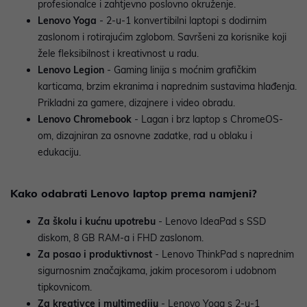
profesionalce i zahtjevno poslovno okruženje.
Lenovo Yoga
- 2-u-1 konvertibilni laptopi s dodirnim
zaslonom i rotirajućim zglobom. Savršeni za korisnike koji
žele fleksibilnost i kreativnost u radu.
Lenovo Legion
- Gaming linija s moćnim grafičkim
karticama, brzim ekranima i naprednim sustavima hlađenja.
Prikladni za gamere, dizajnere i video obradu.
Lenovo Chromebook
- Lagan i brz laptop s ChromeOS-
om, dizajniran za osnovne zadatke, rad u oblaku i
edukaciju.
Kako odabrati Lenovo laptop prema namjeni?
Za školu i kućnu upotrebu
- Lenovo IdeaPad s SSD
diskom, 8 GB RAM-a i FHD zaslonom.
Za posao i produktivnost
- Lenovo ThinkPad s naprednim
sigurnosnim značajkama, jakim procesorom i udobnom
tipkovnicom.
Za kreativce i multimediju
- Lenovo Yoga s 2-u-1