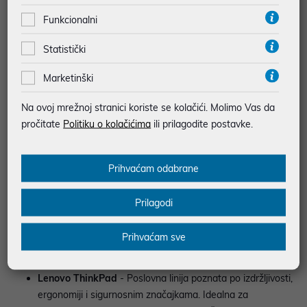
Touchscreen: D
Funkcionalni
Statistički
Marketinški
Lenovo laptopi poznati su po svojoj pouzdanosti, funkcionalnosti i
širokom spektru modela. Od osnovnih prijenosnika za
Na ovoj mrežnoj stranici koriste se kolačići. Molimo Vas da
svakodnevne zadatke do snažnih poslovnih i gaming uređaja,
pročitate
Politiku o kolačićima
ili prilagodite postavke.
Lenovo nudi rješenja za različite korisnike - studente,
profesionalce, kreativce i gamere.
Prihvaćam odabrane
Ključne razlike između Lenovo serija laptopa
Prilagodi
Lenovo IdeaPad
- Svestrani i pristupačni laptopi
namijenjeni kućnim korisnicima, studentima i malim
Prihvaćam sve
uredima. Odličan izbor za surfanje, video pozive,
multimediju i osnovni uredski rad.
Lenovo ThinkPad
- Poslovna linija poznata po izdržljivosti,
ergonomiji i sigurnosnim značajkama. Idealna za