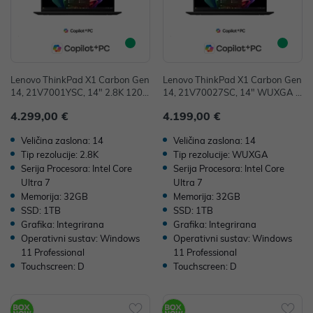
Lenovo ThinkPad X1 Carbon Gen
Lenovo ThinkPad X1 Carbon Gen
14, 21V7001YSC, 14" 2.8K 120H
14, 21V70027SC, 14" WUXGA I
z Touchscreen OLED, Intel Core U
PS Touchscreen, Intel Core Ultra
4.299,00 €
4.199,00 €
ltra 7 355, 32GB, 1TB SSD, W11
7 355, 32GB, 1TB SSD, W11P, In
P, Integrated Intel Graphics, 36mj
tegrated Intel Graphics, 36mj
Veličina zaslona: 14
Veličina zaslona: 14
Tip rezolucije: 2.8K
Tip rezolucije: WUXGA
Serija Procesora: Intel Core
Serija Procesora: Intel Core
Ultra 7
Ultra 7
Memorija: 32GB
Memorija: 32GB
SSD: 1TB
SSD: 1TB
Grafika: Integrirana
Grafika: Integrirana
Operativni sustav: Windows
Operativni sustav: Windows
11 Professional
11 Professional
Touchscreen: D
Touchscreen: D