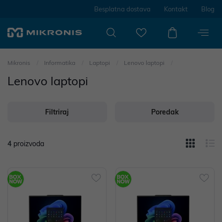
Besplatna dostava
Kontakt
Blog
Mikronis
Informatika
Laptopi
Lenovo laptopi
Lenovo laptopi
Filtriraj
Poredak
4
proizvoda