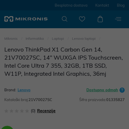
Besplatna dostava
Kontakt
Blog
Mikronis
Informatika
Laptopi
Lenovo laptopi
Lenovo ThinkPad X1 Carbon Gen 14,
21V70027SC, 14" WUXGA IPS Touchscreen,
Intel Core Ultra 7 355, 32GB, 1TB SSD,
W11P, Integrated Intel Graphics, 36mj
Brand:
Lenovo
Dostupno odmah
Kataloški broj:
21V70027SC
Šifra proizvoda:
01335827
(0)
Recenzije