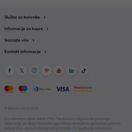
Služba za korisnike
Informacije za kupce
Saznajte više
Kontakt informacije
© Mikronis 2012-2026
Sve navedene cijene sadrže PDV. Pokušavamo osigurati što preciznije
informacije, ali zbog tehnoloških ograničenja ne možemo garantirati potpunu
točnost slika, opisa ili dostupnosti proizvoda. Za najažurnije informacije