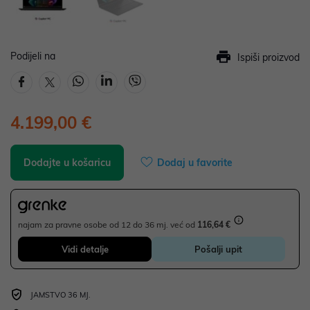
Podijeli na
Ispiši proizvod
4.199,00 €
Dodajte u košaricu
Dodaj u favorite
najam za pravne osobe od 12 do 36 mj. već od
116,64 €
Vidi detalje
Pošalji upit
JAMSTVO 36 MJ.