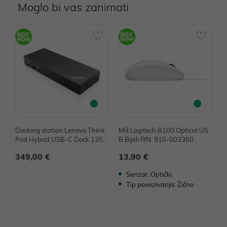
Moglo bi vas zanimati
Docking station Lenovo Think
Miš Logitech B100 Optical US
M
Pad Hybrid USB-C Dock 135
B Bijeli P/N: 910-003360
4
W P/N: 40AF0135EU
349,00 €
13,90 €
1
Senzor: Optički
Tip povezivanja: Žično