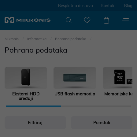
Besplatna dostava
Kontakt
Blog
Mikronis
Informatika
Pohrana podataka
Pohrana podataka
Eksterni HDD
USB flash memorija
Memorijske kar
uređaji
Filtriraj
Poredak