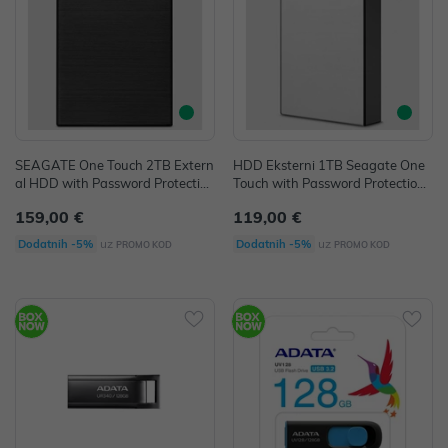
SEAGATE One Touch 2TB Extern
HDD Eksterni 1TB Seagate One
al HDD with Password Protection
Touch with Password Protection
Black
USB 3.0, Srebrni
159,00 €
119,00 €
uz
uz
Dodatnih -5%
Dodatnih -5%
PROMO KOD
PROMO KOD