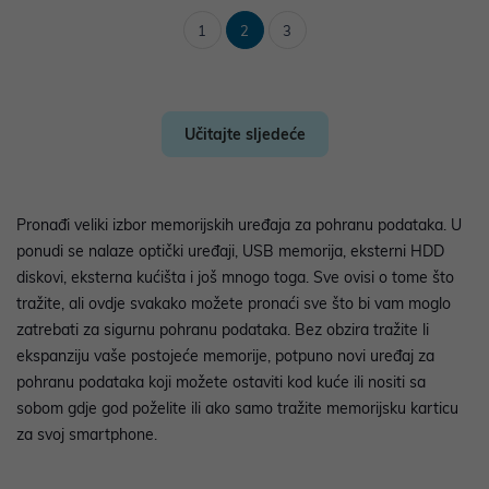
1
2
3
Učitajte sljedeće
Pronađi veliki izbor memorijskih uređaja za pohranu podataka. U
ponudi se nalaze optički uređaji, USB memorija, eksterni HDD
diskovi, eksterna kućišta i još mnogo toga. Sve ovisi o tome što
tražite, ali ovdje svakako možete pronaći sve što bi vam moglo
zatrebati za sigurnu pohranu podataka. Bez obzira tražite li
ekspanziju vaše postojeće memorije, potpuno novi uređaj za
pohranu podataka koji možete ostaviti kod kuće ili nositi sa
sobom gdje god poželite ili ako samo tražite memorijsku karticu
za svoj smartphone.