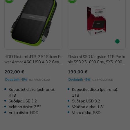
HDD Eksterni 4TB, 2.5" Silicon Po
Eksterni SSD Kingston 1TB Porta
wer Armor A60, USB A 3.2 Gen
ble SSD XS1000 Crni, SXS1000/1
1, SP040TBPHDA60S3K
000G
202,00 €
199,00 €
uz
uz
Dodatnih -5%
Dodatnih -5%
PROMO KOD
PROMO KOD
Kapacitet diska (pohrana):
Kapacitet diska (pohrana):
4TB
1TB
Sučelje: USB 3.2
Sučelje: USB 3.2
Veličina diska: 2.5"
Veličina diska: 1.8"
Vrsta diska: HDD
Vrsta diska: SSD