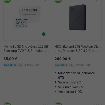
Memorija SD Micro Card 128GB
HDD Eksterni 6TB Western Digit
Samsung EVO PLUS + Adapter
al My Passport USB 3.2 Gen 1 Si
P/N: MB-MC128SA/EU
vi, WDBY3J0060BGY-WESN
35,00 €
269,00 €
uz
uz
Dodatnih -5%
Dodatnih -5%
PROMO KOD
PROMO KOD
Kapacitet diska (pohrana):
6TB
Sučelje: USB 3.2
Veličina diska: 2.5"
Vrsta diska: HDD