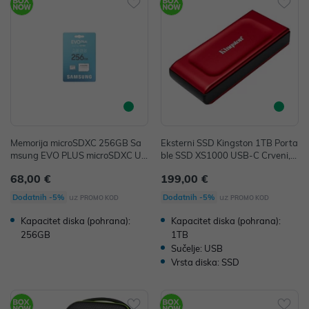
Memorija microSDXC 256GB Sa
Eksterni SSD Kingston 1TB Porta
msung EVO PLUS microSDXC UH
ble SSD XS1000 USB-C Crveni, S
S-I U3 + Adapter, MB-MC256SA
XS1000R/1000G
68,00 €
199,00 €
uz
uz
Dodatnih -5%
Dodatnih -5%
PROMO KOD
PROMO KOD
Kapacitet diska (pohrana):
Kapacitet diska (pohrana):
256GB
1TB
Sučelje: USB
Vrsta diska: SSD