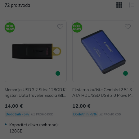
72
proizvoda
Memorija USB 3.2 Stick 128GB Ki
Eksterno kućište Gembird 2.5" S
ngston DataTraveler Exodia (Bla
ATA HDD/SSD USB 3.0 Plavo P/
ck+Yellow) P/N: DTX/128GB
N: EE2-U3S-2-B
14,00 €
12,00 €
uz
uz
Dodatnih -5%
Dodatnih -5%
PROMO KOD
PROMO KOD
Kapacitet diska (pohrana):
128GB