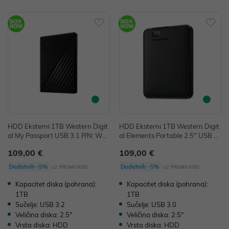
HDD Eksterni 1TB Western Digit
HDD Eksterni 1TB Western Digit
al My Passport USB 3.1 P/N: WD
al Elements Portable 2.5" USB 3.
BYVG0010BBK-WESN
0 5400rpm 8MB P/N: WDBUZG0
109,00 €
109,00 €
010BBK
uz
uz
Dodatnih -5%
Dodatnih -5%
PROMO KOD
PROMO KOD
Kapacitet diska (pohrana):
Kapacitet diska (pohrana):
1TB
1TB
Sučelje: USB 3.2
Sučelje: USB 3.0
Veličina diska: 2.5"
Veličina diska: 2.5"
Vrsta diska: HDD
Vrsta diska: HDD