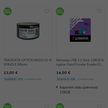
TRAXDATA OPTIČKI MEDIJ CD-R
Memorija USB 3.2 Stick 128GB Ki
SPINDLE 50kom
ngston DataTraveler Exodia S (Bl
ack/Turquoise) P/N: DTXS/128GB
13,00 €
14,00 €
uz
uz
Dodatnih -5%
Dodatnih -5%
PROMO KOD
PROMO KOD
Kapacitet diska (pohrana):
128GB