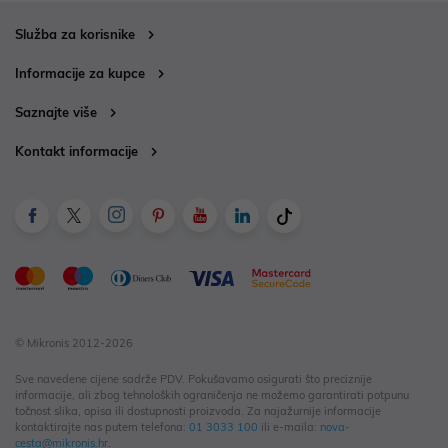
Služba za korisnike
Informacije za kupce
Saznajte više
Kontakt informacije
© Mikronis 2012-2026
Sve navedene cijene sadrže PDV. Pokušavamo osigurati što preciznije
informacije, ali zbog tehnoloških ograničenja ne možemo garantirati potpunu
točnost slika, opisa ili dostupnosti proizvoda. Za najažurnije informacije
kontaktirajte nas putem telefona:
01 3033 100
ili e-maila:
nova-
cesta@mikronis.hr
.