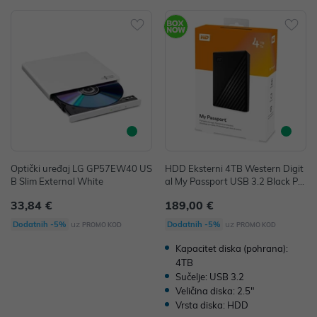
Optički uređaj LG GP57EW40 US
HDD Eksterni 4TB Western Digit
B Slim External White
al My Passport USB 3.2 Black P/
N: WDBPKJ0040BBK-WESN
33,84 €
189,00 €
uz
uz
Dodatnih -5%
Dodatnih -5%
PROMO KOD
PROMO KOD
Kapacitet diska (pohrana):
4TB
Sučelje: USB 3.2
Veličina diska: 2.5"
Vrsta diska: HDD