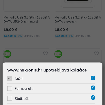
Memorija USB 3.2 Stick 128GB A
Memorija USB 3.2 Stick 128GB A
DATA UR340, crni metal
DATA plavo crni
19,00 €
18,00 €
uz
uz
Dodatnih -5%
Dodatnih -5%
PROMO KOD
PROMO KOD
www.mikronis.hr upotrebljava kolačiće
Nužni
Funkcionalni
Statistički
Memorija USB 2.0 Stick 64GB AD
Memorija USB 2.0 Stick 32GB AD