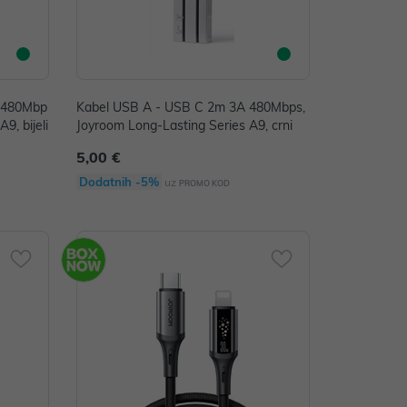
 480Mbp
Kabel USB A - USB C 2m 3A 480Mbps,
9, bijeli
Joyroom Long-Lasting Series A9, crni
5,00 €
Dodatnih -5%
uz
PROMO KOD