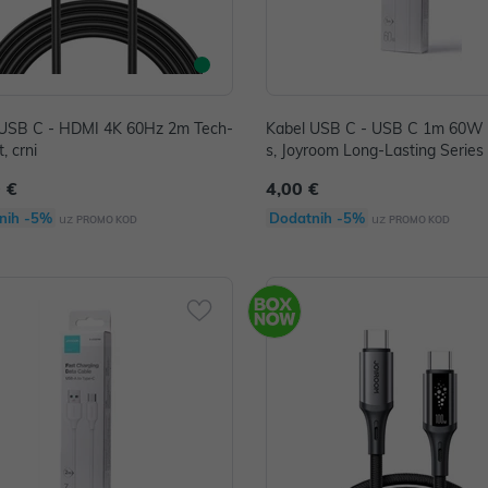
 USB C - HDMI 4K 60Hz 2m Tech-
Kabel USB C - USB C 1m 60W
, crni
s, Joyroom Long-Lasting Series A
 €
4,00 €
nih -5%
Dodatnih -5%
uz
uz
PROMO KOD
PROMO KOD