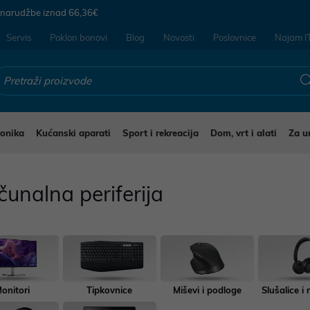
 narudžbe iznad
66,36€
Servis
Poklon bonovi
Blog
Novosti
Poslovnice
Najam I
ronika
Kućanski aparati
Sport i rekreacija
Dom, vrt i alati
Za u
unalna periferija
onitori
Tipkovnice
Miševi i podloge
Slušalice i