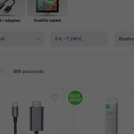
i i adapteri
Grafički tableti
nd
0 € - 7.190 €
Blueto
885
proizvoda