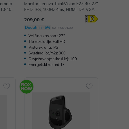
erneto
Monitor Lenovo ThinkVision E27-40, 27"
10-10ZI
FHD, IPS, 100Hz 4ms, HDMI, DP, VGA,
Zvučnici 2Wx2, Crni, 36mj
209,00 €
Dodatnih -5%
uz
PROMO KOD
Veličina zaslona.: 27"
Tip rezolucije: Full HD
Vrsta ekrana: IPS
Svjetlina (cd/m2): 300
Osvježavanje slike (Hz): 100
Energetski razred: D