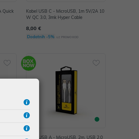
A Quick
Kabel USB C - MicroUSB, 1m 5V/2A 10
W QC 3.0, 3mk Hyper Cable
8,00 €
Dodatnih -5%
uz
PROMO KOD
bps, 2.
Kabel USB A - MicroUSB, 2m, USB 2.0