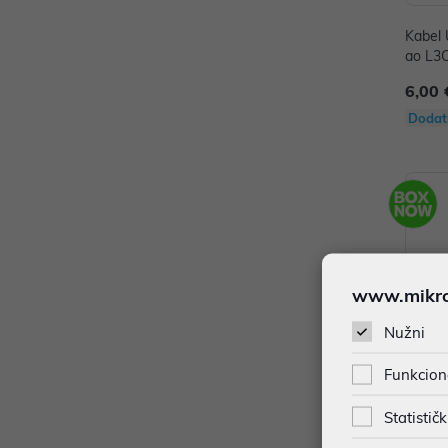
Kabel 
ao L3
6,00 
Dodat
www.mikron
Nužni
Funkcion
Statističk
Kabel