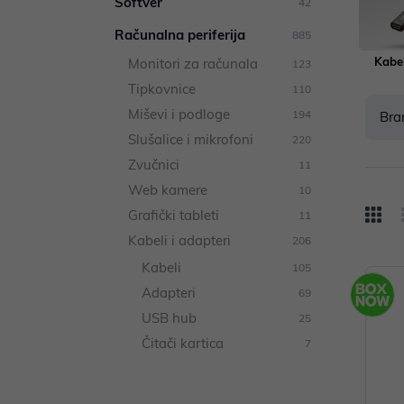
Softver
42
Računalna periferija
885
Kabel
Monitori za računala
123
Tipkovnice
110
Miševi i podloge
194
Bra
Slušalice i mikrofoni
220
Zvučnici
11
Web kamere
10
Grafički tableti
11
Kabeli i adapteri
206
Kabeli
105
Adapteri
69
USB hub
25
Čitači kartica
7