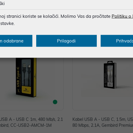
ški
le USB 2.0 Ugreen
1A, Gembird Premium cotton br
C-USB2B-AMCM-2M-BW
 €
5,00 €
j stranici koriste se kolačići. Molimo Vas da pročitate
Politiku o
ostavke.
nih -5%
Dodatnih -5%
uz
uz
PROMO KOD
PROMO KOD
m odabrane
Prilagodi
Prihvać
USB A - USB C 1m, 480 Mb/s, 2.1
Kabel USB A - USB C, 1.5m, US
mbird, CC-USB2-AMCM-1M
80 Mbps, 2.1A, Gembird Premium
n bijeli, CC-USB2S-AMCM-1.