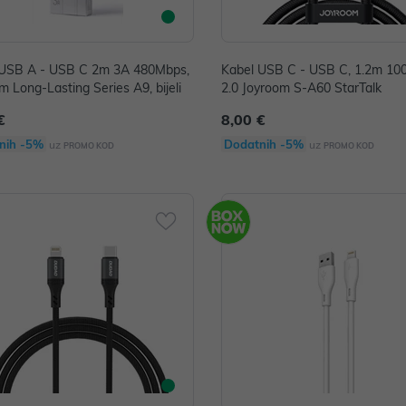
 USB A - USB C 2m 3A 480Mbps,
Kabel USB C - USB C, 1.2m 1
m Long-Lasting Series A9, bijeli
2.0 Joyroom S-A60 StarTalk
€
8,00 €
nih -5%
Dodatnih -5%
uz
uz
PROMO KOD
PROMO KOD