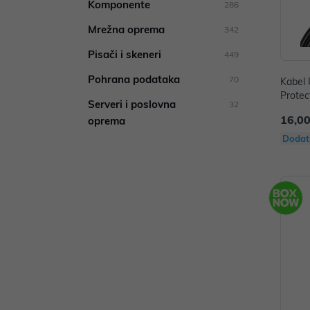
Komponente
286
Mrežna oprema
342
Pisači i skeneri
449
Pohrana podataka
70
Kabel
Protect
Serveri i poslovna
32
16,00
oprema
Dodat