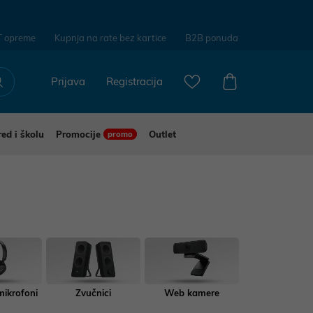
T opreme
Kupnja na rate bez kartice
B2B ponuda
Prijava
Registracija
red i školu
Promocije
Outlet
promo
 mikrofoni
Zvučnici
Web kamere