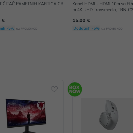
T ČITAČ PAMETNIH KARTICA CR
Kabel HDMI - HDMI 10m sa Eth
m 4K UHD Transmedia, TRN-C2
L
 €
15,00 €
nih -5%
Dodatnih -5%
uz
uz
PROMO KOD
PROMO KOD