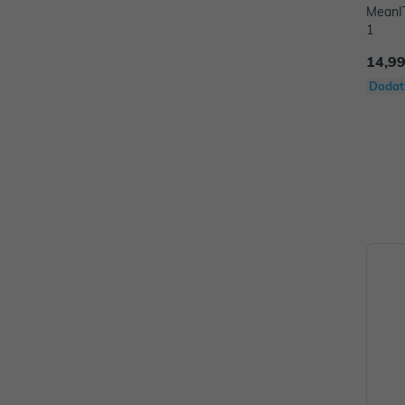
MeanI
1
14,99
Dodat