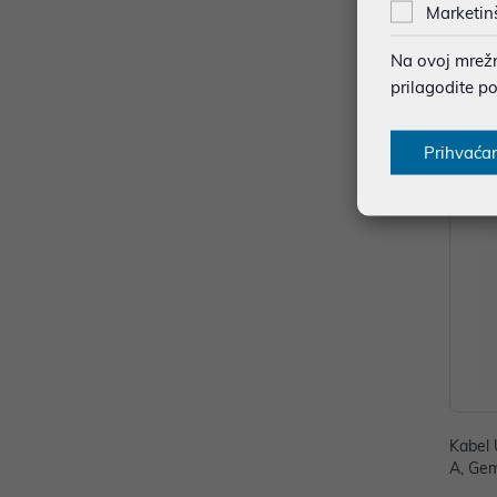
Marketin
ng cab
10,00
Na ovoj mrežno
prilagodite p
Dodat
Prihvaća
Kabel 
A, Ge