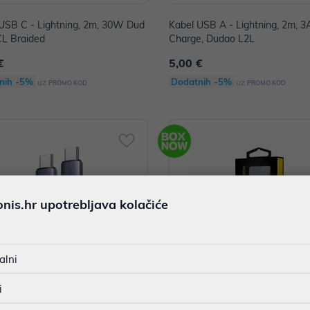
USB C - Lightning, 2m, 30W Dud
Kabel USB A - Lightning, 2m, 3
CL Braided
Charge, Dudao L2L
€
5,00 €
nih -5%
Dodatnih -5%
uz
uz
PROMO KOD
PROMO KOD
is.hr upotrebljava kolačiće
alni
i
 USB C - USB C, 2m 240W chargi
Kabel USB A - USB C 2m, 480 M