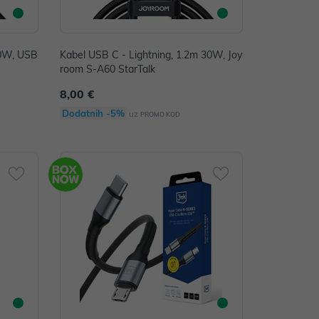
00W, USB
Kabel USB C - Lightning, 1.2m 30W, Joy
room S-A60 StarTalk
8,00 €
Dodatnih -5%
uz
PROMO KOD