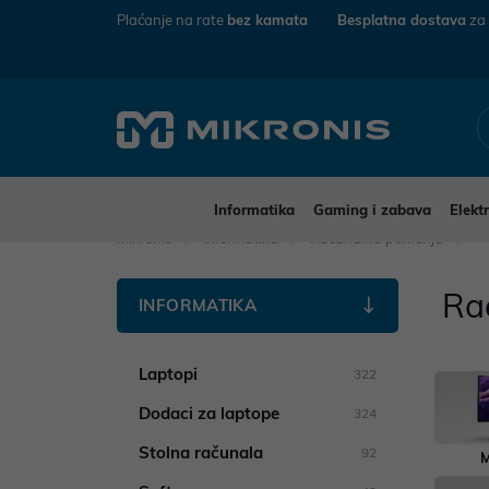
Plaćanje na rate
bez kamata
Besplatna dostava
za
Informatika
Gaming i zabava
Elekt
Mikronis
Informatika
Računalna periferija
Rač
INFORMATIKA
Laptopi
322
Dodaci za laptope
324
Stolna računala
92
M