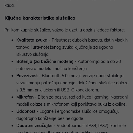
kada.
Ključne karakteristike slušalica
Prilikom kupnje slušalica, važno je uzeti u obzir sljedeće faktore:
Kvaliteta zvuka
- Prisutnost dubokih basova, čistih visokih
tonova i uravnoteženog zvuka ključna je za ugodno
iskustvo slušanja.
Baterija (za bežične modele)
- Autonomija od 5 do 30
sati ovisi o modelu i načinu korištenja.
Povezivost
- Bluetooth 5.0 i novije verzije nude stabilniju
vezu i manju potrošnju energije, dok žičane slušalice dolaze
s 3.5 mm priključkom ili USB-C konektorom.
Mikrofon
- Bitan za pozive, rad od kuće i gaming. Napredni
modeli dolaze s mikrofonom koji poništava buku iz okoline.
Udobnost
- Lagane i ergonomske slušalice omogućuju
dugotrajno korištenje bez nelagode.
Dodatne značajke
- Vodootpornost (IPX4, IPX7), kontrole
na dodir, prilagodba zvuka putem aplikacija i više.