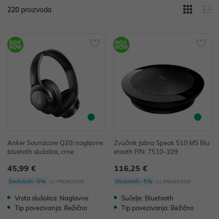
220
proizvoda
Anker Soundcore Q20i naglavne
Zvučnik Jabra Speak 510 MS Blu
bluetoth slušalice, crne
etooth P/N: 7510-109
45,99 €
116,25 €
uz
uz
Dodatnih -5%
Dodatnih -5%
PROMO KOD
PROMO KOD
Vrsta slušalica: Naglavne
Sučelje: Bluetooth
Tip povezivanja: Bežično
Tip povezivanja: Bežično