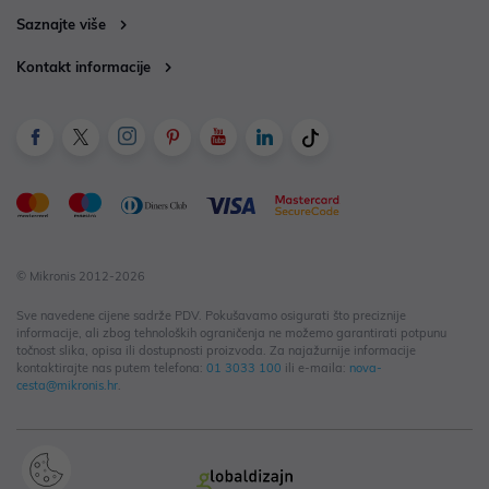
Saznajte više
Kontakt informacije
© Mikronis 2012-2026
Sve navedene cijene sadrže PDV. Pokušavamo osigurati što preciznije
informacije, ali zbog tehnoloških ograničenja ne možemo garantirati potpunu
točnost slika, opisa ili dostupnosti proizvoda. Za najažurnije informacije
kontaktirajte nas putem telefona:
01 3033 100
ili e-maila:
nova-
cesta@mikronis.hr
.