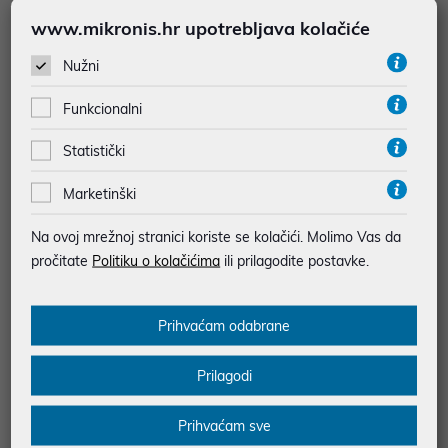
www.mikronis.hr upotrebljava kolačiće
Nužni
Funkcionalni
Statistički
Marketinški
Anker Soundcore Space One Pro
Anker Soundcore Space One Pro
naglavne bežične slušalice, crne
naglavne bežične slušalice, bijele
Na ovoj mrežnoj stranici koriste se kolačići. Molimo Vas da
171,00 €
171,00 €
pročitate
Politiku o kolačićima
ili prilagodite postavke.
uz
uz
Dodatnih -5%
Dodatnih -5%
PROMO KOD
PROMO KOD
Vrsta slušalica: Naglavne
Vrsta slušalica: Naglavne
Prihvaćam odabrane
Tip povezivanja: Bežično
Tip povezivanja: Bežično
Prilagodi
Prihvaćam sve