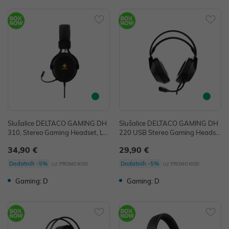
Slušalice DELTACO GAMING DH
Slušalice DELTACO GAMING DH
310, Stereo Gaming Headset, LE
220 USB Stereo Gaming Headse
D lights, black
t, RGB, Black
34,90 €
29,90 €
uz
uz
Dodatnih -5%
Dodatnih -5%
PROMO KOD
PROMO KOD
Gaming: D
Gaming: D