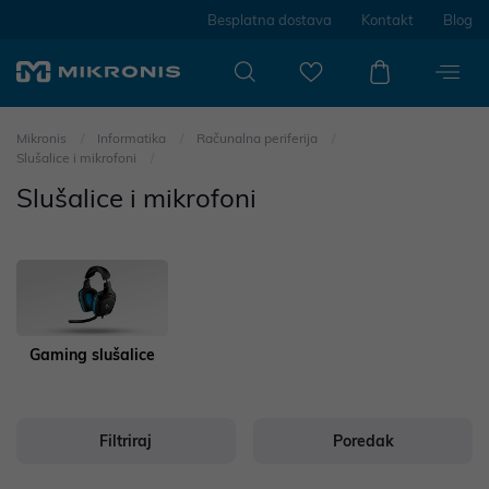
Besplatna dostava
Kontakt
Blog
Mikronis
Informatika
Računalna periferija
Slušalice i mikrofoni
Slušalice i mikrofoni
Gaming slušalice
Filtriraj
Poredak