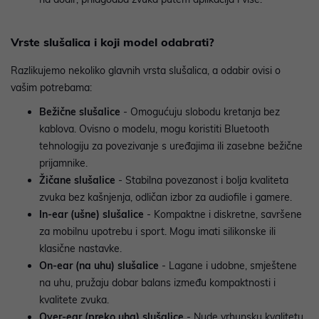
Vrste slušalica i koji model odabrati?
Razlikujemo nekoliko glavnih vrsta slušalica, a odabir ovisi o
vašim potrebama:
Bežične slušalice
- Omogućuju slobodu kretanja bez
kablova. Ovisno o modelu, mogu koristiti Bluetooth
tehnologiju za povezivanje s uređajima ili zasebne bežične
prijamnike.
Žičane slušalice
- Stabilna povezanost i bolja kvaliteta
zvuka bez kašnjenja, odličan izbor za audiofile i gamere.
In-ear (ušne) slušalice
- Kompaktne i diskretne, savršene
za mobilnu upotrebu i sport. Mogu imati silikonske ili
klasične nastavke.
On-ear (na uhu) slušalice
- Lagane i udobne, smještene
na uhu, pružaju dobar balans između kompaktnosti i
kvalitete zvuka.
Over-ear (preko uha) slušalice
- Nude vrhunsku kvalitetu