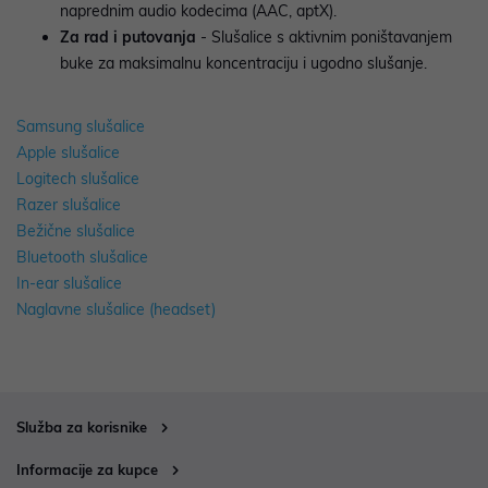
naprednim audio kodecima (AAC, aptX).
Za rad i putovanja
- Slušalice s aktivnim poništavanjem
buke za maksimalnu koncentraciju i ugodno slušanje.
Samsung slušalice
Apple slušalice
Logitech slušalice
Razer slušalice
Bežične slušalice
Bluetooth slušalice
In-ear slušalice
Naglavne slušalice (headset)
Služba za korisnike
Informacije za kupce