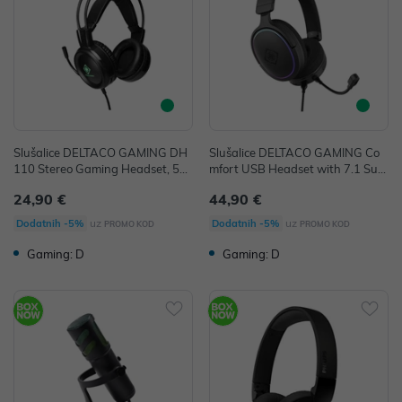
Slušalice DELTACO GAMING DH
Slušalice DELTACO GAMING Co
110 Stereo Gaming Headset, 50
mfort USB Headset with 7.1 Surr
mm drivers, LED, flexible microph
ound
24,90 €
44,90 €
one, black
uz
uz
Dodatnih -5%
Dodatnih -5%
PROMO KOD
PROMO KOD
Gaming: D
Gaming: D