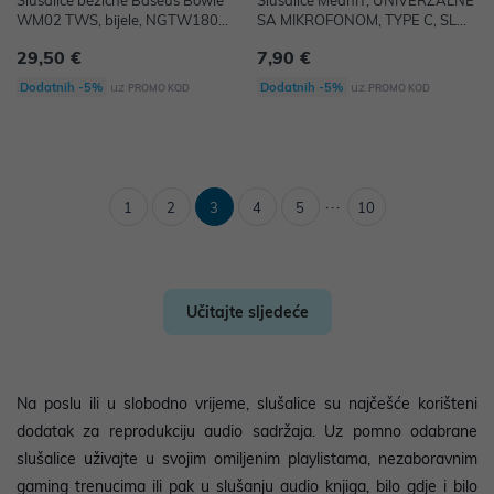
Slušalice bežične Baseus Bowie
Slušalice MeanIT, UNIVERZALNE
WM02 TWS, bijele, NGTW18000
SA MIKROFONOM, TYPE C, SLU
2
NI8
29,50 €
7,90 €
uz
uz
Dodatnih -5%
Dodatnih -5%
PROMO KOD
PROMO KOD
...
1
2
3
4
5
10
Učitajte sljedeće
Na poslu ili u slobodno vrijeme, slušalice su najčešće korišteni
dodatak za reprodukciju audio sadržaja. Uz pomno odabrane
slušalice uživajte u svojim omiljenim playlistama, nezaboravnim
gaming trenucima ili pak u slušanju audio knjiga, bilo gdje i bilo