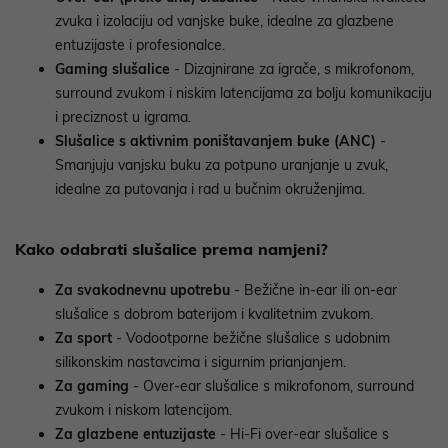
zvuka i izolaciju od vanjske buke, idealne za glazbene
entuzijaste i profesionalce.
Gaming slušalice
- Dizajnirane za igrače, s mikrofonom,
surround zvukom i niskim latencijama za bolju komunikaciju
i preciznost u igrama.
Slušalice s aktivnim poništavanjem buke (ANC)
-
Smanjuju vanjsku buku za potpuno uranjanje u zvuk,
idealne za putovanja i rad u bučnim okruženjima.
Kako odabrati slušalice prema namjeni?
Za svakodnevnu upotrebu
- Bežične in-ear ili on-ear
slušalice s dobrom baterijom i kvalitetnim zvukom.
Za sport
- Vodootporne bežične slušalice s udobnim
silikonskim nastavcima i sigurnim prianjanjem.
Za gaming
- Over-ear slušalice s mikrofonom, surround
zvukom i niskom latencijom.
Za glazbene entuzijaste
- Hi-Fi over-ear slušalice s