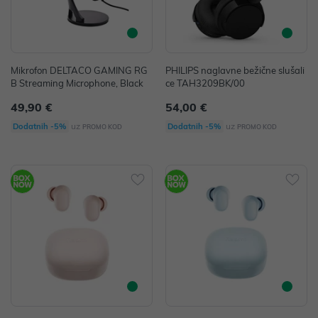
Mikrofon DELTACO GAMING RG
PHILIPS naglavne bežične slušali
B Streaming Microphone, Black
ce TAH3209BK/00
49,90 €
54,00 €
uz
uz
Dodatnih -5%
Dodatnih -5%
PROMO KOD
PROMO KOD