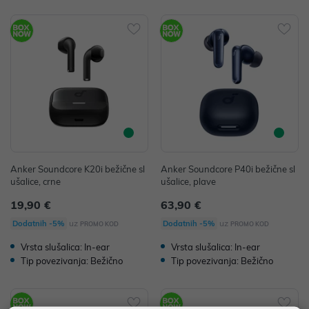
Anker Soundcore K20i bežične sl
Anker Soundcore P40i bežične sl
ušalice, crne
ušalice, plave
19,90 €
63,90 €
uz
uz
Dodatnih -5%
Dodatnih -5%
PROMO KOD
PROMO KOD
Vrsta slušalica: In-ear
Vrsta slušalica: In-ear
Tip povezivanja: Bežično
Tip povezivanja: Bežično