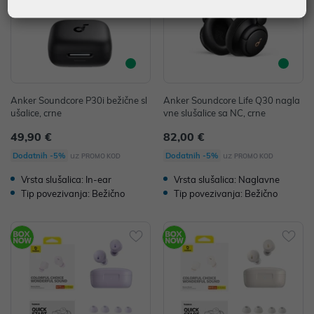
Anker Soundcore P30i bežične sl
Anker Soundcore Life Q30 nagla
ušalice, crne
vne slušalice sa NC, crne
49,90 €
82,00 €
uz
uz
Dodatnih -5%
Dodatnih -5%
PROMO KOD
PROMO KOD
Vrsta slušalica: In-ear
Vrsta slušalica: Naglavne
Tip povezivanja: Bežično
Tip povezivanja: Bežično