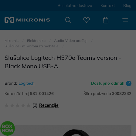
Besplatna dostava
Kontakt
Blog
Mikronis
Elektronika
Audio-Video uređaji
Slušalice i mikrofoni za mobitele
Slušalice Logitech H570e Teams version -
Black Mono USB-A
Brand:
Logitech
Dostupno odmah
Kataloški broj:
981-001426
Šifra proizvoda:
30082332
(0)
Recenzije