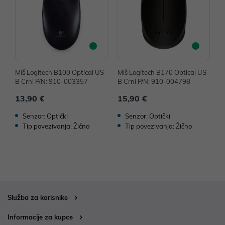
Miš Logitech B100 Optical US
Miš Logitech B170 Optical US
M
B Crni P/N: 910-003357
B Crni P/N: 910-004798
B
13,90 €
15,90 €
1
Senzor: Optički
Senzor: Optički
Tip povezivanja: Žično
Tip povezivanja: Žično
Služba za korisnike
Informacije za kupce