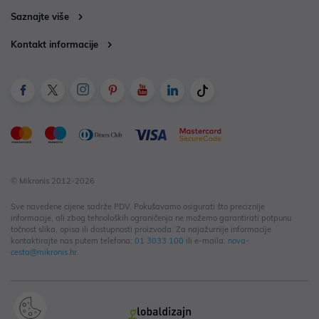
Saznajte više
Kontakt informacije
© Mikronis 2012-2026
Sve navedene cijene sadrže PDV. Pokušavamo osigurati što preciznije
informacije, ali zbog tehnoloških ograničenja ne možemo garantirati potpunu
točnost slika, opisa ili dostupnosti proizvoda. Za najažurnije informacije
kontaktirajte nas putem telefona:
01 3033 100
ili e-maila:
nova-
cesta@mikronis.hr
.