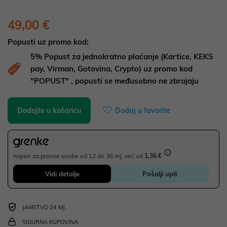
49,00 €
Popusti uz promo kod:
5%
Popust za jednokratno plaćanje (Kartice, KEKS
pay, Virman, Gotovina, Crypto) uz promo kod
"POPUST" , popusti se međusobno ne zbrajaju
Dodajte u košaricu
Dodaj u favorite
najam za pravne osobe od 12 do 36 mj. već od
1,36 €
Vidi detalje
Pošalji upit
JAMSTVO 24 MJ.
SIGURNA KUPOVINA