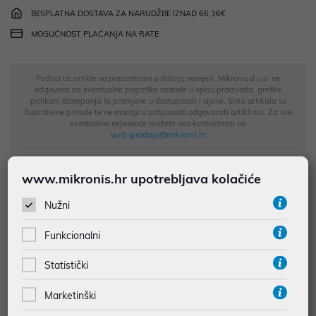
BESPLATNA DOSTAVA ZA NARUDŽBE IZNAD 66,36€
MOGUĆNOST PLAĆANJA NA RATE
Podaci uz artikle su prezentirani u dobroj namjeri. Mikronis d.o.o. ne
odgovara za eventualne pogreške nastale u opisu proizvoda, greške
prilikom štampanja te promjene u dostupnosti i cijene. Slike artikala su
ilustrativne prirode te ne moraju u potpunosti odgovarati artiklima. Za sve
eventualne nejasnoće možete nas kontaktirati na
web-prodaja@mikronis.hr
www.mikronis.hr upotrebljava kolačiće
Opis
Nužni
Funkcionalni
• Profesionalna USB naglavna slušalica – idealna za poslovne
pozive i rad u uredu
Statistički
• Dvosmjerne slušalice s mikrofonom – stereo zvuk visoke
Marketinški
kvalitete za jasnu komunikaciju
• Mikrofon s funkcijom poništavanja šuma – uklanja pozadinske