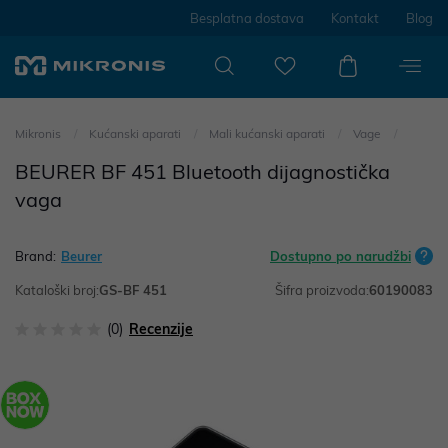
Besplatna dostava
Kontakt
Blog
Mikronis
Kućanski aparati
Mali kućanski aparati
Vage
BEURER BF 451 Bluetooth dijagnostička
vaga
Brand:
Beurer
Dostupno po narudžbi
Kataloški broj:
GS-BF 451
Šifra proizvoda:
60190083
(0)
Recenzije