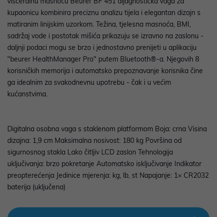
visceralnu masnoću Beurer BF 451 dijagnostička vaga za
kupaonicu kombinira preciznu analizu tijela i elegantan dizajn s
matiranim linijskim uzorkom. Težina, tjelesna masnoća, BMI,
sadržaj vode i postotak mišića prikazuju se izravno na zaslonu -
daljnji podaci mogu se brzo i jednostavno prenijeti u aplikaciju
"beurer HealthManager Pro" putem Bluetooth®-a. Njegovih 8
korisničkih memorija i automatsko prepoznavanje korisnika čine
ga idealnim za svakodnevnu upotrebu - čak i u većim
kućanstvima.
Digitalna osobna vaga s staklenom platformom Boja: crna Visina
dizajna: 1,9 cm Maksimalna nosivost: 180 kg Površina od
sigurnosnog stakla Lako čitljiv LCD zaslon Tehnologija
uključivanja: brzo pokretanje Automatsko isključivanje Indikator
preopterećenja Jedinice mjerenja: kg, lb, st Napajanje: 1× CR2032
baterija (uključena)