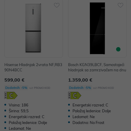
Hisense Hladnjak 2vrata NF,RB3
Bosch KGN39LBCF, Samostojeći
90N4BCC
hladnjak sa zamrzivačem na dnu
599,00 €
1.359,00 €
uz
uz
Dodatnih -5%
Dodatnih -5%
PROMO KOD
PROMO KOD
Visina: 186
Energetski razred: C
Širina: 59,5
Položaj ledenice: Dolje
Energetski razred: C
Ledomat: Ne
Položaj ledenice: Dolje
Dodatno: No Frost
Ledomat: Ne