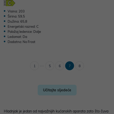
Visina: 203
Širina: 59,5
Dužina: 65,8
Energetski razred: C
Položaj ledenice: Dolje
Ledomat: Da
Dodatno: No Frost
...
1
5
6
7
8
Učitajte sljedeće
Hladnjak je jedan od najvažnijih kućanskih aparata zato što čuva