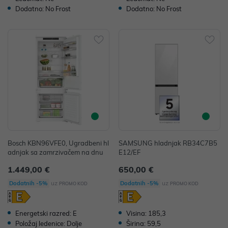
Dodatno: No Frost
Dodatno: No Frost
Bosch KBN96VFE0, Ugradbeni hl
SAMSUNG hladnjak RB34C7B5
adnjak sa zamrzivačem na dnu
E12/EF
1.449,00 €
650,00 €
uz
uz
Dodatnih -5%
Dodatnih -5%
PROMO KOD
PROMO KOD
Energetski razred: E
Visina: 185,3
Položaj ledenice: Dolje
Širina: 59,5