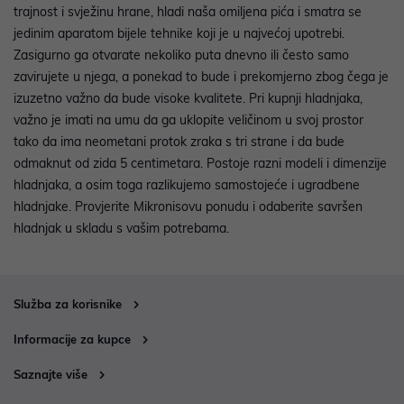
trajnost i svježinu hrane, hladi naša omiljena pića i smatra se
jedinim aparatom bijele tehnike koji je u najvećoj upotrebi.
Zasigurno ga otvarate nekoliko puta dnevno ili često samo
zavirujete u njega, a ponekad to bude i prekomjerno zbog čega je
izuzetno važno da bude visoke kvalitete. Pri kupnji hladnjaka,
važno je imati na umu da ga uklopite veličinom u svoj prostor
tako da ima neometani protok zraka s tri strane i da bude
odmaknut od zida 5 centimetara. Postoje razni modeli i dimenzije
hladnjaka, a osim toga razlikujemo samostojeće i ugradbene
hladnjake. Provjerite Mikronisovu ponudu i odaberite savršen
hladnjak u skladu s vašim potrebama.
Služba za korisnike
Informacije za kupce
Saznajte više