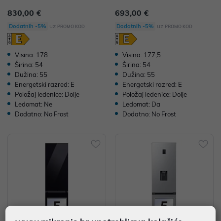
830,00 €
693,00 €
uz
uz
Dodatnih -5%
Dodatnih -5%
PROMO KOD
PROMO KOD
Visina: 178
Visina: 177,5
Širina: 54
Širina: 54
Dužina: 55
Dužina: 55
Energetski razred: E
Energetski razred: E
Položaj ledenice: Dolje
Položaj ledenice: Dolje
Ledomat: Ne
Ledomat: Da
Dodatno: No Frost
Dodatno: No Frost