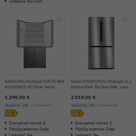
Dodatno: No Frost
SAMSUNG hladnjak FDR RF48A
Bosch KFN96VPEA,Hladnjak sa z
401EM9/EO (E) Silver metal
amrzivačem, Brušeni čelik, s prem
azom protiv otisaka prstiju
1.296,00 €
2.019,00 €
uz
uz
Dodatnih -5%
Dodatnih -5%
PROMO KOD
PROMO KOD
Energetski razred: E
Energetski razred: E
Položaj ledenice: Dolje
Položaj ledenice: Dolje
Ledomat: Ne
Ledomat: Ne