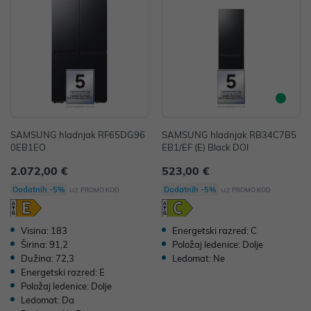
SAMSUNG hladnjak RF65DG96
SAMSUNG hladnjak RB34C7B5
0EB1EO
EB1/EF (E) Black DOI
2.072,00 €
523,00 €
uz
uz
Dodatnih -5%
Dodatnih -5%
PROMO KOD
PROMO KOD
Visina: 183
Energetski razred: C
Širina: 91,2
Položaj ledenice: Dolje
Dužina: 72,3
Ledomat: Ne
Energetski razred: E
Položaj ledenice: Dolje
Ledomat: Da