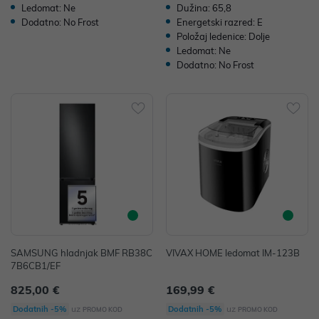
Ledomat: Ne
Dužina: 65,8
Dodatno: No Frost
Energetski razred: E
Položaj ledenice: Dolje
Ledomat: Ne
Dodatno: No Frost
SAMSUNG hladnjak BMF RB38C
VIVAX HOME ledomat IM-123B
7B6CB1/EF
825,00 €
169,99 €
uz
uz
Dodatnih -5%
Dodatnih -5%
PROMO KOD
PROMO KOD