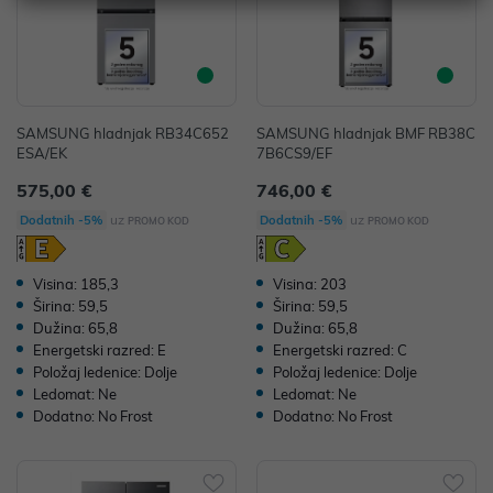
SAMSUNG hladnjak RB34C652
SAMSUNG hladnjak BMF RB38C
ESA/EK
7B6CS9/EF
575,00 €
746,00 €
uz
uz
Dodatnih -5%
Dodatnih -5%
PROMO KOD
PROMO KOD
Visina: 185,3
Visina: 203
Širina: 59,5
Širina: 59,5
Dužina: 65,8
Dužina: 65,8
Energetski razred: E
Energetski razred: C
Položaj ledenice: Dolje
Položaj ledenice: Dolje
Ledomat: Ne
Ledomat: Ne
Dodatno: No Frost
Dodatno: No Frost