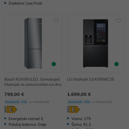
Dodatno: Low Frost
Bosch KGN36VLED, Samostojeći
LG hladnjak GSXV90MCDE
hladnjak sa zamrzivačem na dnu
799,00 €
1.699,00 €
uz
uz
Dodatnih -5%
Dodatnih -5%
PROMO KOD
PROMO KOD
Energetski razred: E
Visina: 179
Položaj ledenice: Dolje
Širina: 91,3