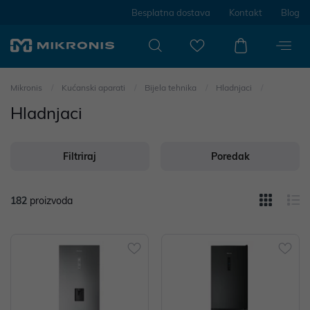
Besplatna dostava
Kontakt
Blog
Mikronis
Kućanski aparati
Bijela tehnika
Hladnjaci
Hladnjaci
Filtriraj
Poredak
182
proizvoda