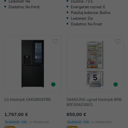
Ledomat: Ne
Dužina: 73,5
Dodatno: No Forst
Energetski razred: E
Položaj ledenice: Bočno
Ledomat: Da
Dodatno: No Frost
LG hladnjak GMG860EPBE
SAMSUNG ugrad hladnjak BRB
80F30AES0EO
1.797,00 €
850,00 €
uz
uz
Dodatnih -5%
Dodatnih -5%
PROMO KOD
PROMO KOD