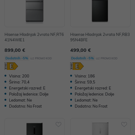
Hisense Hladnjak 2vrata NF,RT6
Hisense Hladnjak 2vrata NF,RB3
41N4WIE1
95N4BFE
899,00 €
499,00 €
uz
uz
Dodatnih -5%
Dodatnih -5%
PROMO KOD
PROMO KOD
Visina: 200
Visina: 186
Širina: 70,4
Širina: 59,5
Energetski razred: E
Energetski razred: E
Položaj ledenice: Dolje
Položaj ledenice: Dolje
Ledomat: Ne
Ledomat: Ne
Dodatno: No Frost
Dodatno: No Frost