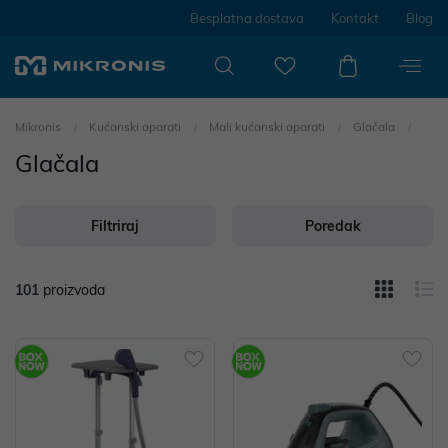
Besplatna dostava
Kontakt
Blog
Mikronis
Kućanski aparati
Mali kućanski aparati
Glačala
Glačala
Filtriraj
Poredak
101
proizvoda