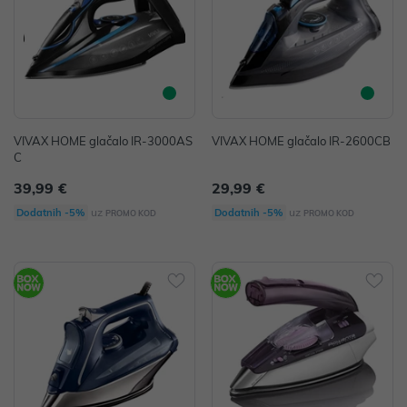
VIVAX HOME glačalo IR-3000AS
VIVAX HOME glačalo IR-2600CB
C
39,99 €
29,99 €
uz
uz
Dodatnih -5%
Dodatnih -5%
PROMO KOD
PROMO KOD