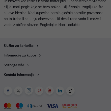
učinkovita kod različitih vrsta materijala. S nedostatkom vremena
cilj je imati pegle koje se brzo nakon uključivanja i zagriju za što
su ove idealne. Kod kupovine parnih glačala obratite pozornost
na to treba li se u nju obavezno uliti destilirana voda ili može i
voda iz obične slavine. Pogledajte izbor i odlučite.
Služba za korisnike
Informacije za kupce
Saznajte više
Kontakt informacije