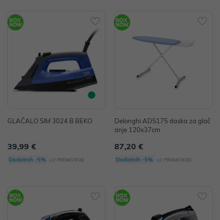
GLAČALO SIM 3024 B BEKO
Delonghi ADS175 daska za glač
anje 120x37cm
39,99 €
87,20 €
uz
uz
Dodatnih -5%
Dodatnih -5%
PROMO KOD
PROMO KOD