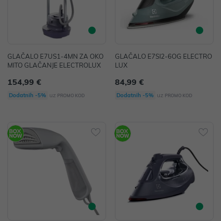
GLAČALO E7US1-4MN ZA OKO
GLAČALO E7SI2-6OG ELECTRO
MITO GLAČANJE ELECTROLUX
LUX
154,99 €
84,99 €
uz
uz
Dodatnih -5%
Dodatnih -5%
PROMO KOD
PROMO KOD