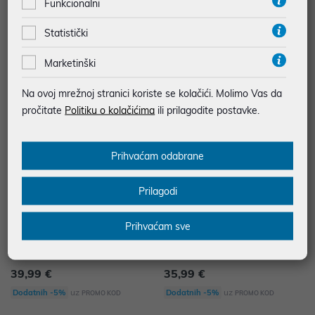
Funkcionalni
GLAČALO SIM 8130 P BEKO
GLAČALO SIM 5124 A BEKO
Statistički
83,99 €
59,99 €
uz
uz
Dodatnih -5%
Dodatnih -5%
PROMO KOD
PROMO KOD
Marketinški
Na ovoj mrežnoj stranici koriste se kolačići. Molimo Vas da
pročitate
Politiku o kolačićima
ili prilagodite postavke.
Prihvaćam odabrane
Prilagodi
Prihvaćam sve
GLAČALO SIM 3126 R BEKO
GLAČALO SIM 3122 T BEKO
39,99 €
35,99 €
uz
uz
Dodatnih -5%
Dodatnih -5%
PROMO KOD
PROMO KOD