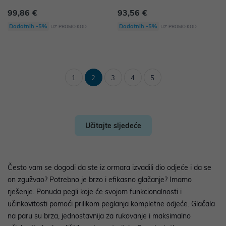
99,86 €
93,56 €
uz
uz
Dodatnih -5%
Dodatnih -5%
PROMO KOD
PROMO KOD
1
2
3
4
5
Učitajte sljedeće
Često vam se dogodi da ste iz ormara izvadili dio odjeće i da se
on zgužvao? Potrebno je brzo i efikasno glačanje? Imamo
rješenje. Ponuda pegli koje će svojom funkcionalnosti i
učinkovitosti pomoći prilikom peglanja kompletne odjeće. Glačala
na paru su brza, jednostavnija za rukovanje i maksimalno