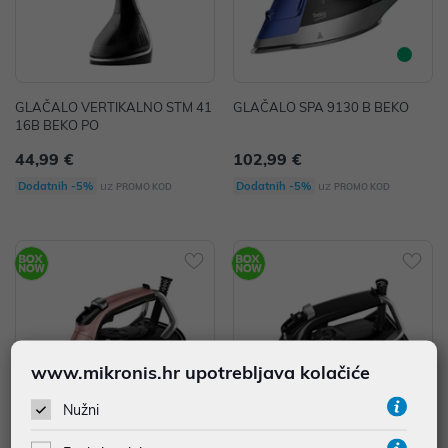
GLAČALO VERTIKALNO STM 41
GLAČALO SPA 9130 B BEKO
16B BEKO PO
44,99 €
102,99 €
uz
uz
Dodatnih -5%
Dodatnih -5%
PROMO KOD
PROMO KOD
www.mikronis.hr upotrebljava kolačiće
Nužni