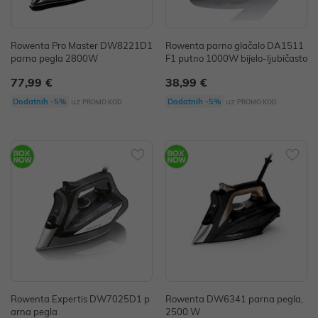
Rowenta Pro Master DW8221D1
Rowenta parno glačalo DA1511
parna pegla 2800W
F1 putno 1000W bijelo-ljubičasto
77,99 €
38,99 €
uz
uz
Dodatnih -5%
Dodatnih -5%
PROMO KOD
PROMO KOD
Rowenta Expertis DW7025D1 p
Rowenta DW6341 parna pegla,
arna pegla
2500 W