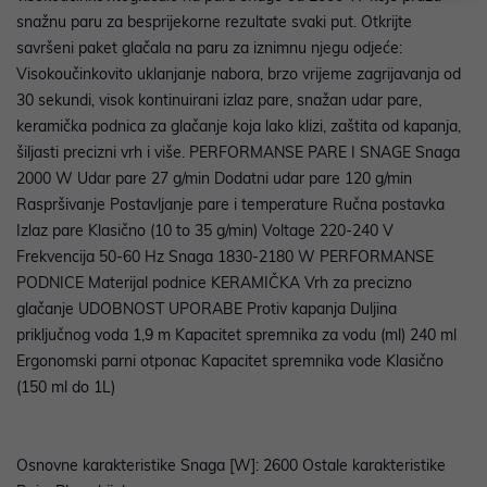
snažnu paru za besprijekorne rezultate svaki put. Otkrijte
savršeni paket glačala na paru za iznimnu njegu odjeće:
Visokoučinkovito uklanjanje nabora, brzo vrijeme zagrijavanja od
30 sekundi, visok kontinuirani izlaz pare, snažan udar pare,
keramička podnica za glačanje koja lako klizi, zaštita od kapanja,
šiljasti precizni vrh i više. PERFORMANSE PARE I SNAGE Snaga
2000 W Udar pare 27 g/min Dodatni udar pare 120 g/min
Raspršivanje Postavljanje pare i temperature Ručna postavka
Izlaz pare Klasično (10 to 35 g/min) Voltage 220-240 V
Frekvencija 50-60 Hz Snaga 1830-2180 W PERFORMANSE
PODNICE Materijal podnice KERAMIČKA Vrh za precizno
glačanje UDOBNOST UPORABE Protiv kapanja Duljina
priključnog voda 1,9 m Kapacitet spremnika za vodu (ml) 240 ml
Ergonomski parni otponac Kapacitet spremnika vode Klasično
(150 ml do 1L)
Osnovne karakteristike Snaga [W]: 2600 Ostale karakteristike