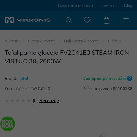
Besplatna dostava
Kontakt
Blog
Mikronis
Kućanski aparati
Mali kućanski aparati
Glačala
Tefal parno glačalo FV2C41E0 STEAM IRON
VIRTUO 30, 2000W
Brand:
Tefal
Dostupno po narudžbi
Kataloški broj:
FV2C41E0
Šifra proizvoda:
60100288
(0)
Recenzije