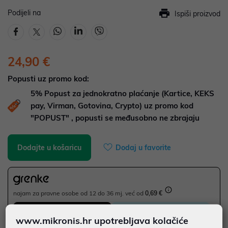
Podijeli na
Ispiši proizvod
24,90 €
Popusti uz promo kod:
5%
Popust za jednokratno plaćanje (Kartice, KEKS
pay, Virman, Gotovina, Crypto) uz promo kod
"POPUST" , popusti se međusobno ne zbrajaju
Dodajte u košaricu
Dodaj u favorite
najam za pravne osobe od 12 do 36 mj. već od
0,69 €
Vidi detalje
Pošalji upit
www.mikronis.hr upotrebljava kolačiće