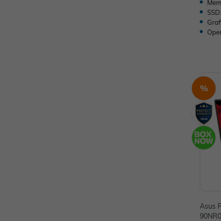
Memo
SSD
Graf
Oper
%
Asus 
90NR0