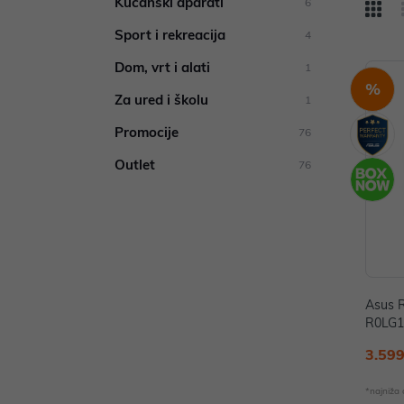
Kućanski aparati
6
Sport i rekreacija
4
Dom, vrt i alati
1
%
Za ured i školu
1
Promocije
76
Outlet
76
Asus 
R0LG1
ED, Co
3.599
D, W1
GB G
*najniža