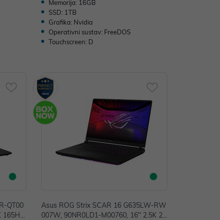
Memorija: 16GB
SSD: 1TB
Grafika: Nvidia
Operativni sustav: FreeDOS
Touchscreen: D
PR-QT00
Asus ROG Strix SCAR 16 G635LW-RW
K 165Hz,
007W, 90NR0LD1-M00760, 16" 2.5K 24