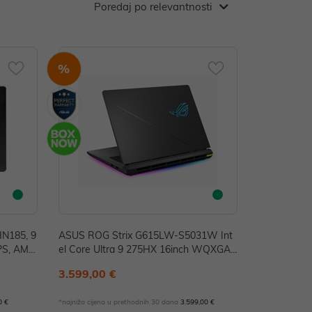
Poredaj po relevantnosti
%
N185, 9
ASUS ROG Strix G615LW-S5031W Int
PS, AMD
el Core Ultra 9 275HX 16inch WQXGA
S
2x16GB DDR5 2TB PCIe SSD RTX 5080
3.599,00 €
4GB GDD
W11H Eclipse Gray
0 €
*najniža cijena u prethodnih 30 dana
3.599,00 €