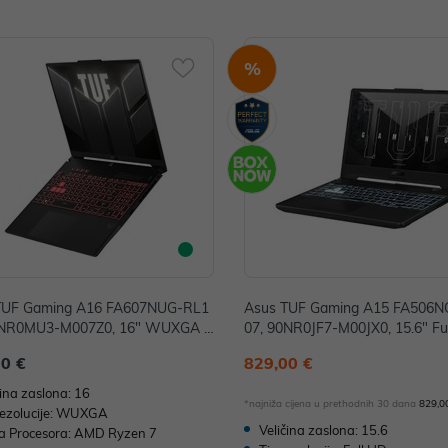
%
TUF Gaming A16 FA607NUG-RL1
Asus TUF Gaming A15 FA506
0NR0MU3-M007Z0, 16" WUXGA 1
07, 90NR0JF7-M00JX0, 15.6" Fu
 AMD Ryzen 7 7445HS, 16GB, 51
MD Ryzen 7 7445HS, 16GB, 1T
00 €
829,00 €
.2 SSD, NVIDIA GeForce RTX 40
SD, NVIDIA GeForce RTX 3050 
B GDDR6, FreeDOS
eeDOS
čina zaslona: 16
*najniža cijena u prethodnih 30 dana
829,0
rezolucije: WUXGA
Veličina zaslona: 15.6
ja Procesora: AMD Ryzen 7