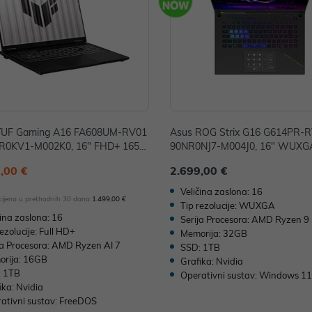
TUF Gaming A16 FA608UM-RV01
Asus ROG Strix G16 G614PR-
NR0KV1-M002K0, 16" FHD+ 165H
90NR0NJ7-M004J0, 16" WUXG
 Ryzen 7 260, 16GB, 1TB SSD, F
z, AMD Ryzen 9 8940HX, 32GB
,00 €
2.699,00 €
S, NVIDIA GeForce RTX 5060 8G
D, W11H, NVIDIA GeForce RTX
DR7
12GB
Veličina zaslona: 16
 cijena u prethodnih 30 dana
1.499,00 €
Tip rezolucije: WUXGA
čina zaslona: 16
Serija Procesora: AMD Ryzen 9
rezolucije: Full HD+
Memorija: 32GB
ja Procesora: AMD Ryzen AI 7
SSD: 1TB
rija: 16GB
Grafika: Nvidia
: 1TB
Operativni sustav: Windows 1
ika: Nvidia
ativni sustav: FreeDOS