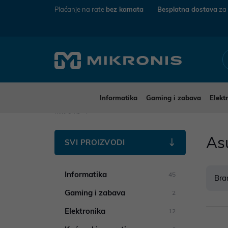
Plaćanje na rate
bez kamata
Besplatna dostava
za
Informatika
Gaming i zabava
Elekt
Mikronis
As
SVI PROIZVODI
Informatika
45
Bra
Gaming i zabava
2
Elektronika
12