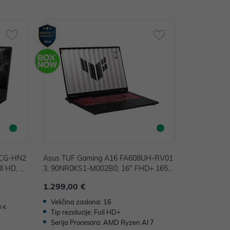
NCG-HN2
Asus TUF Gaming A16 FA608UH-RV01
ll HD, A
3, 90NR0KS1-M002B0, 16" FHD+ 165H
B m.2 S
z, AMD Ryzen 7 260, 16GB, 1TB SSD, F
1.299,00 €
4GB, Fr
reeDOS, NVIDIA GeForce RTX 5050 8G
B GDDR7
Veličina zaslona: 16
0 €
Tip rezolucije: Full HD+
Serija Procesora: AMD Ryzen AI 7