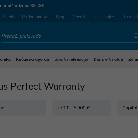
 narudžbe iznad
66,36€
Servis
Poklon bonovi
Blog
Novosti
Poslovnice
Najam I
ronika
Kućanski aparati
Sport i rekreacija
Dom, vrt i alati
Za u
us Perfect Warranty
nd
770 € - 5.000 €
Copilot