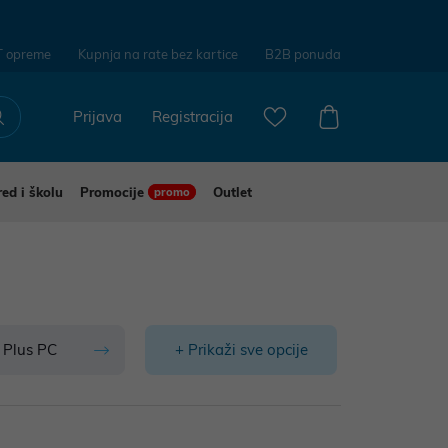
T opreme
Kupnja na rate bez kartice
B2B ponuda
Prijava
Registracija
red i školu
Promocije
Outlet
promo
 Plus PC
+ Prikaži sve opcije