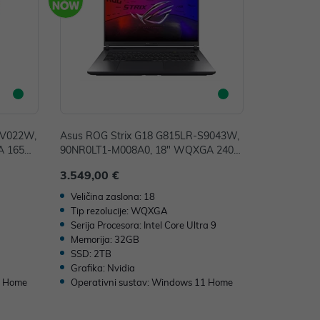
RV022W,
Asus ROG Strix G18 G815LR-S9043W,
A 165H
90NR0LT1-M008A0, 18" WQXGA 240H
, 1TB SS
z, Intel Core Ultra 9 275HX, 32GB, 2TB
3.549,00 €
 5070 Ti
SSD, W11H, nVidia GeForce RTX 5070
Ti 12GB GDDR7
Veličina zaslona: 18
Tip rezolucije: WQXGA
Serija Procesora: Intel Core Ultra 9
Memorija: 32GB
SSD: 2TB
Grafika: Nvidia
1 Home
Operativni sustav: Windows 11 Home