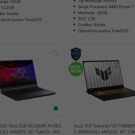
Tip rezolucije: Full HD
rija: 16GB
Serija Procesora: AMD Ryzen 7
: 512GB
Memorija: 16GB
ika: Nvidia
SSD: 1TB
ativni sustav: FreeDOS
Grafika: Nvidia
Operativni sustav: FreeDOS
ROG Strix G16 G615JMR-RV063,
Asus TUF Gaming F16 FX608J
LB1-M002F0, 16" FullHD+ 165H
2, 90NR0NG1-M00220, 16" 2.5