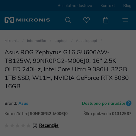
Besplatna dostava
Kontakt
Blog
Mikronis
Informatika
Laptopi
Asus laptopi
Asus ROG Zephyrus G16 GU606AW-
TB125W, 90NR0PG2-M006J0, 16" 2.5K
OLED 240Hz, Intel Core Ultra 9 386H, 32GB,
1TB SSD, W11H, NVIDIA GeForce RTX 5080
16GB
Brand:
Asus
Dostupno po narudžbi
Kataloški broj:
90NR0PG2-M006J0
Šifra proizvoda:
01312567
(0)
Recenzije