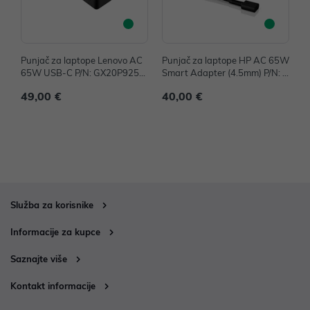
Punjač za laptope Lenovo AC
Punjač za laptope HP AC 65W
D
65W USB-C P/N: GX20P9252
Smart Adapter (4.5mm) P/N: H
P
9
6Y89AA
W
49,00 €
40,00 €
3
Služba za korisnike
Informacije za kupce
Saznajte više
Kontakt informacije