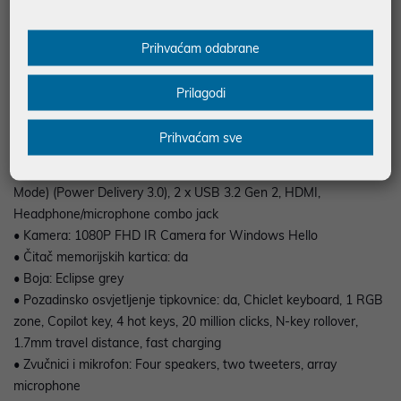
• Dimenzije: 35.4 cm x 24.6 cm x 1.79 cm
• Masa uređaja: 1.95 kg
Prihvaćam odabrane
• Baterija: 90WHrs, 4-ćelijska Li-ion baterija
• Operativni sistem: Windows 11 Home
Prilagodi
• Bežična mreža: 802.11a/b/g/n/ac/ax/be
• Bluetooth: Bluetooth 6.0
Prihvaćam sve
• Portovi: USB-C (supports Thunderbolt 4, DisplayPort Alt Mode)
(Power Delivery 3.0) , USB-C 3.2 Gen 2 (supports DisplayPort Alt
Mode) (Power Delivery 3.0), 2 x USB 3.2 Gen 2, HDMI,
Headphone/microphone combo jack
• Kamera: 1080P FHD IR Camera for Windows Hello
• Čitač memorijskih kartica: da
• Boja: Eclipse grey
• Pozadinsko osvjetljenje tipkovnice: da, Chiclet keyboard, 1 RGB
zone, Copilot key, 4 hot keys, 20 million clicks, N-key rollover,
1.7mm travel distance, fast charging
• Zvučnici i mikrofon: Four speakers, two tweeters, array
microphone