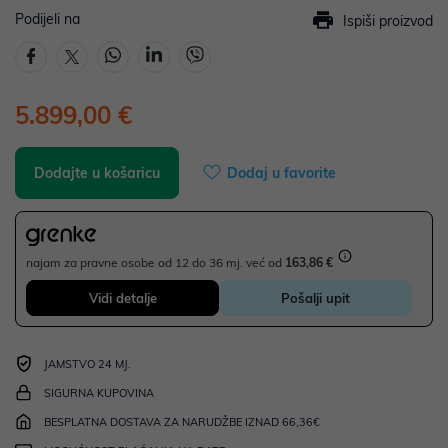
Podijeli na
Ispiši proizvod
5.899,00 €
Dodajte u košaricu
Dodaj u favorite
najam za pravne osobe od 12 do 36 mj. već od
163,86 €
Vidi detalje
Pošalji upit
JAMSTVO 24 MJ.
SIGURNA KUPOVINA
BESPLATNA DOSTAVA ZA NARUDŽBE IZNAD 66,36€