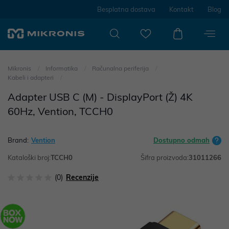
Besplatna dostava
Kontakt
Blog
Mikronis
Informatika
Računalna periferija
Kabeli i adapteri
Adapter USB C (M) - DisplayPort (Ž) 4K
60Hz, Vention, TCCH0
Brand:
Vention
Dostupno odmah
Kataloški broj:
TCCH0
Šifra proizvoda:
31011266
(0)
Recenzije