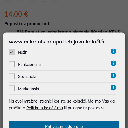
14,00 €
Popusti uz promo kod:
5%
Popust za jednokratno plaćanje (Kartice, KEKS
pay, Virman, Gotovina, Crypto) uz promo kod
www.mikronis.hr upotrebljava kolačiće
"POPUST" , popusti se međusobno ne zbrajaju
Nužni
Dodajte u košaricu
Dodaj u favorite
Funkcionalni
Statistički
najam za pravne osobe od 12 do 36 mj. već od
0,39 €
Marketinški
Vidi detalje
Pošalji upit
Na ovoj mrežnoj stranici koriste se kolačići. Molimo Vas da
pročitate
Politiku o kolačićima
ili prilagodite postavke.
JAMSTVO 24 MJ.
SIGURNA KUPOVINA
Prihvaćam odabrane