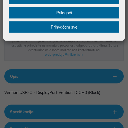
BESPLATNA DOSTAVA ZA NARUDŽBE IZNAD 66,36€
Prilagodi
MOGUĆNOST PLAĆANJA NA RATE
Prihvaćam sve
Podaci uz artikle su prezentirani u dobroj namjeri. Mikronis d.o.o. ne
odgovara za eventualne pogreške nastale u opisu proizvoda, greške
prilikom štampanja te promjene u dostupnosti i cijene. Slike artikala su
ilustrativne prirode te ne moraju u potpunosti odgovarati artiklima. Za sve
eventualne nejasnoće možete nas kontaktirati na
web-prodaja@mikronis.hr
Opis
Vention USB-C - DisplayPort Vention TCCH0 (Black)
Specifikacija