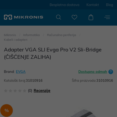
Besplatna dostava
Kontakt
Blog
Mikronis
Informatika
Računalna periferija
Kabeli i adapteri
Adapter VGA SLI Evga Pro V2 Sli-Bridge
(ČIŠĆENJE ZALIHA)
Brand:
EVGA
Dostupno odmah
Kataloški broj:
31010916
Šifra proizvoda:
31010916
(0)
Recenzije
%