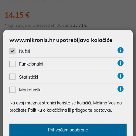
14,15 €
*najniža cijena u prethodnih 30 dana
33,71 €
www.mikronis.hr upotrebljava kolačiće
Dodajte u košaricu
Dodaj u favorite
Nužni
Funkcionalni
najam za pravne osobe od 12 do 36 mj. već od
0,39 €
Statistički
Vidi detalje
Pošalji upit
Marketinški
JAMSTVO 0 MJ.
Na ovoj mrežnoj stranici koriste se kolačići. Molimo Vas da
pročitate
Politiku o kolačićima
ili prilagodite postavke.
SIGURNA KUPOVINA
BESPLATNA DOSTAVA ZA NARUDŽBE IZNAD 66,36€
MOGUĆNOST PLAĆANJA NA RATE
Prihvaćam odabrane