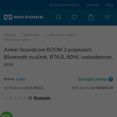
Besplatna dostava
Kontakt
Blog
Mikronis
Elektronika
Audio-Video uređaji
Prijenosni zvučnici
Anker Soundcore BOOM 2 prijenosni
Bluetooth zvučnik, BT6.0, 80W, vodootporan,
crni
Brand:
Anker
Dostupno odmah
Kataloški broj:
A3138012
Šifra proizvoda:
60600130
(0)
Recenzije