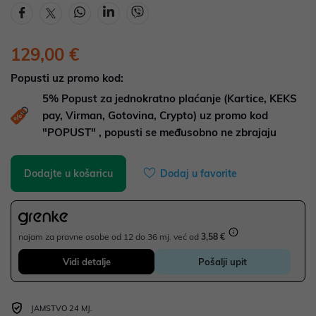
129,00 €
Popusti uz promo kod:
5%
Popust za jednokratno plaćanje (Kartice, KEKS
pay, Virman, Gotovina, Crypto) uz promo kod
"POPUST" , popusti se međusobno ne zbrajaju
Dodajte u košaricu
Dodaj u favorite
najam za pravne osobe od 12 do 36 mj. već od
3,58 €
Vidi detalje
Pošalji upit
JAMSTVO 24 MJ.