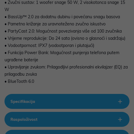
• Zvučni sustav: 1 woofer snage 50 W, 2 visokotonca snage 15
W
• BassUp™ 2.0 za dodatnu dubinu i povećanu snagu basova
• Pametno križanje za uravnoteženo zvučno iskustvo
• PartyCast 2.0: Mogućnost povezivanja više od 100 zvučnika
• Vrijeme reprodukcije: Do 24 sata (ovisno o glasnoći i sadržaju)
• Vodootpornost: IPX7 (vodootporan i plutajući)
• Funkcija Power Bank: Mogućnost punjenja telefona putem
ugrađene baterije
• Upravljanje zvukom: Prilagodljivi profesionalni ekvilajzer (EQ) za
prilagodbu zvuka
• BlueTooth 6.0
Specifikacija
Raspoloživost