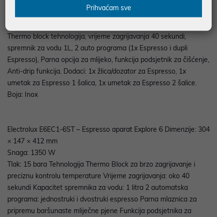
se u bilo koju radnu liniju. Čišćenje je jednostavno pomoću ladice
Prihvaćam sve
za kapanje koja se može ukloniti. Specifikacije: 1.350W, pritisak
od 15 bara, Auto off funkcija (nakon 20 minuta), ekran na dodir,
Thermo block tehnologija, vrijeme zagrijavanja 40 sekundi,
spremnik za vodu 1L, 2 auto programa (1x Espresso i dupli
Espresso), Parna opcija za mlijeko, funkcija podsjetnik za čišćenje,
Anti-drip funkcija. Dodaci: 1x žlica/dozator za Espresso, 1x
umetak za Espresso 1 šalica, 1x umetak za Espresso 2 šalice.
Boja: Inox
Electrolux E6EC1-6ST – Espresso aparat Explore 6 Dimenzije: 304
× 147 × 412 mm
Snaga: 1350 W
Tlak: 15 bara Tehnologija Thermo Block za brzo zagrijavanje i
preciznu kontrolu temperature Vrijeme zagrijavanja: oko 40
sekundi Kapacitet spremnika za vodu: 1 litra 2 automatska
programa: jednostruki i dvostruki espresso Parna mlaznica za
pripremu baršunaste mliječne pjene Funkcija podsjetnika za