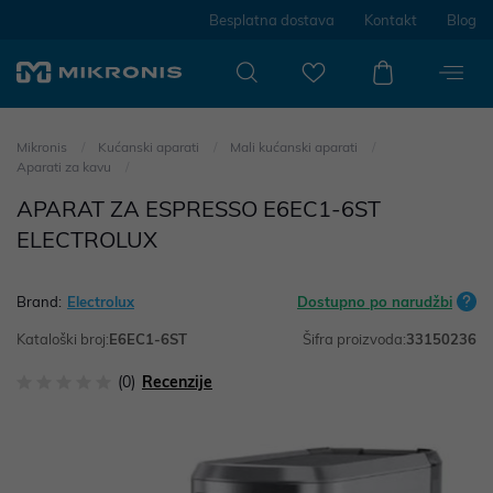
Besplatna dostava
Kontakt
Blog
Mikronis
Kućanski aparati
Mali kućanski aparati
Aparati za kavu
APARAT ZA ESPRESSO E6EC1-6ST
ELECTROLUX
Brand:
Electrolux
Dostupno po narudžbi
Kataloški broj:
E6EC1-6ST
Šifra proizvoda:
33150236
(0)
Recenzije