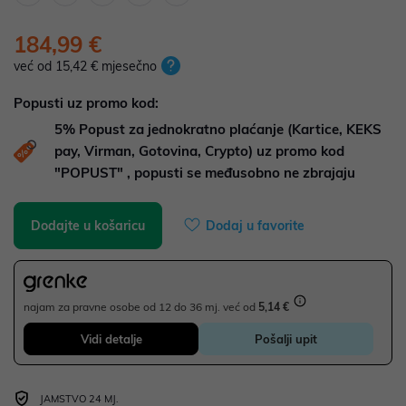
184,99 €
već od 15,42 € mjesečno
Popusti uz promo kod:
5%
Popust za jednokratno plaćanje (Kartice, KEKS
pay, Virman, Gotovina, Crypto) uz promo kod
"POPUST" , popusti se međusobno ne zbrajaju
Dodajte u košaricu
Dodaj u favorite
najam za pravne osobe od 12 do 36 mj. već od
5,14 €
Vidi detalje
Pošalji upit
JAMSTVO 24 MJ.