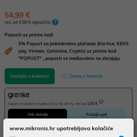
54,99 €
već od 4,58 € mjesečno
Popusti uz promo kod:
5%
Popust za jednokratno plaćanje (Kartice, KEKS
pay, Virman, Gotovina, Crypto) uz promo kod
"POPUST" , popusti se međusobno ne zbrajaju
Dodajte u košaricu
Dodaj u favorite
najam za pravne osobe od 12 do 36 mj. već od
1,53 €
Vidi detalje
Pošalji upit
www.mikronis.hr upotrebljava kolačiće
JAMSTVO 24 MJ.