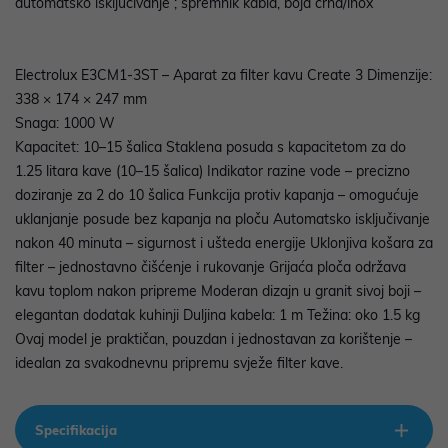
automatsko isključivanje ; spremnik kabla, boja crna/inox
Electrolux E3CM1-3ST – Aparat za filter kavu Create 3 Dimenzije:
338 × 174 × 247 mm
Snaga: 1000 W
Kapacitet: 10–15 šalica Staklena posuda s kapacitetom za do
1.25 litara kave (10–15 šalica) Indikator razine vode – precizno
doziranje za 2 do 10 šalica Funkcija protiv kapanja – omogućuje
uklanjanje posude bez kapanja na ploču Automatsko isključivanje
nakon 40 minuta – sigurnost i ušteda energije Uklonjiva košara za
filter – jednostavno čišćenje i rukovanje Grijaća ploča održava
kavu toplom nakon pripreme Moderan dizajn u granit sivoj boji –
elegantan dodatak kuhinji Duljina kabela: 1 m Težina: oko 1.5 kg
Ovaj model je praktičan, pouzdan i jednostavan za korištenje –
idealan za svakodnevnu pripremu svježe filter kave.
Specifikacija