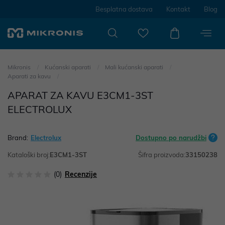
Besplatna dostava
Kontakt
Blog
Mikronis
Kućanski aparati
Mali kućanski aparati
Aparati za kavu
APARAT ZA KAVU E3CM1-3ST
ELECTROLUX
Brand:
Electrolux
Dostupno po narudžbi
Kataloški broj:
E3CM1-3ST
Šifra proizvoda:
33150238
(0)
Recenzije