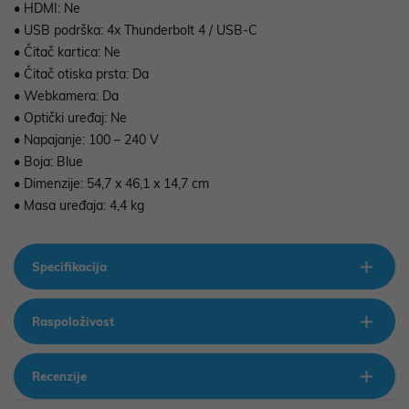
• HDMI: Ne
• USB podrška: 4x Thunderbolt 4 / USB-C
• Čitač kartica: Ne
• Čitač otiska prsta: Da
• Webkamera: Da
• Optički uređaj: Ne
• Napajanje: 100 – 240 V
• Boja: Blue
• Dimenzije: 54,7 x 46,1 x 14,7 cm
• Masa uređaja: 4,4 kg
Specifikacija
Raspoloživost
Recenzije