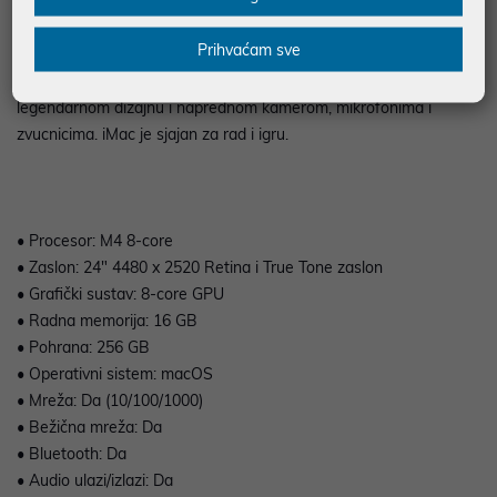
Vrhunsko stolno racunalo sve u jednom. Zahvaljujuci cipu M4,
Prihvaćam sve
pregledavanje i obavljanje više zadataka u aplikacijama cini se
bržim. Sa zadivljujucim 24-incnim 4,5K Retina zaslonom u
legendarnom dizajnu i naprednom kamerom, mikrofonima i
zvucnicima. iMac je sjajan za rad i igru.
• Procesor: M4 8-core
• Zaslon: 24" 4480 x 2520 Retina i True Tone zaslon
• Grafički sustav: 8-core GPU
• Radna memorija: 16 GB
• Pohrana: 256 GB
• Operativni sistem: macOS
• Mreža: Da (10/100/1000)
• Bežična mreža: Da
• Bluetooth: Da
• Audio ulazi/izlazi: Da