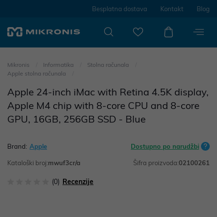
Besplatna dostava
Kontakt
Blog
Mikronis
Informatika
Stolna računala
Apple stolna računala
Apple 24-inch iMac with Retina 4.5K display,
Apple M4 chip with 8-core CPU and 8-core
GPU, 16GB, 256GB SSD - Blue
Brand:
Apple
Dostupno po narudžbi
Kataloški broj:
mwuf3cr/a
Šifra proizvoda:
02100261
(0)
Recenzije