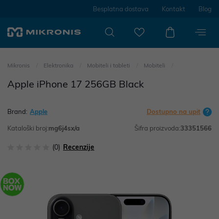
Besplatna dostava
Kontakt
Blog
Mikronis
Elektronika
Mobiteli i tableti
Mobiteli
Apple iPhone 17 256GB Black
Brand:
Apple
Dostupno na upit
Kataloški broj:
mg6j4sx/a
Šifra proizvoda:
33351566
(0)
Recenzije