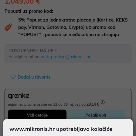
1.049,00 €
Popusti uz promo kod:
5%
Popust za jednokratno plaćanje (Kartice, KEKS
pay, Virman, Gotovina, Crypto) uz promo kod
"POPUST" , popusti se međusobno ne zbrajaju
DOSTUPNOST NA UPIT
Pošaljite upit na
web-prodaja@mikronis.hr
Dodaj u favorite
najam za pravne osobe od 12 do 36 mj. već od
29,14 €
Vidi detalje
Pošalji upit
www.mikronis.hr upotrebljava kolačiće
Energetska naljepnica