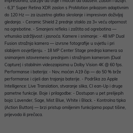
impresionira, izdržljiv da traje i moćan da oduševi. Zaslon i dizajn:
- 6,3" Super Retina XDR zaslon s ProMotion prikazom adaptivnim
do 120 Hz — za izuzetno glatko skrolanje i impresivan doživljaj
gledanja. - Ceramic Shield 2 prednje staklo za 3× veću otpornost
na ogrebotine. - Smanjeni refleks i zaštita od ogrebotina —
vrhunska izdržljivost i jasnoća. Kamere i snimanje: - 48 MP Dual
Fusion stražnja kamera — izvrsne fotografije u svjetlu i pri
slabijem osvjetljenju. - 18 MP Center Stage prednja kamera sa
snimanjem istovremeno prednjom i stražnjom kamerom (Dual
Capture) i stabilnim videozapisima u Dolby Vision 4K @ 60 fps.
Performanse i baterija: - Nov, moćan A19 čip — do 50 % brže
performanse i cijeli dan trajanja baterije. - Podrška za Apple
Intelligence: Live Translation, stvaranje slika, Cl ean-Up i druge
pametne funkcije. Boje i prilagodbe: - Dostupan u pet prelijepih
boja: Lavender, Sage, Mist Blue, White i Black. - Kontrolna tipka
(Action Button) — brzi pristup omiljenim funkcijama poput tišine,
prijevoda ili prečaca.