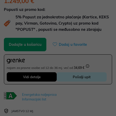
1.249,00 €
Popusti uz promo kod:
5%
Popust za jednokratno plaćanje (Kartice, KEKS
pay, Virman, Gotovina, Crypto) uz promo kod
"POPUST" , popusti se međusobno ne zbrajaju
Dodajte u košaricu
Dodaj u favorite
najam za pravne osobe od 12 do 36 mj. već od
34,69 €
Vidi detalje
Pošalji upit
Energetska naljepnica
Informacijski list
JAMSTVO 12 MJ.