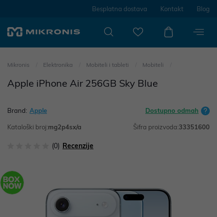
Besplatna dostava
Kontakt
Blog
Mikronis
Elektronika
Mobiteli i tableti
Mobiteli
Apple iPhone Air 256GB Sky Blue
Brand:
Apple
Dostupno odmah
Kataloški broj:
mg2p4sx/a
Šifra proizvoda:
33351600
(0)
Recenzije