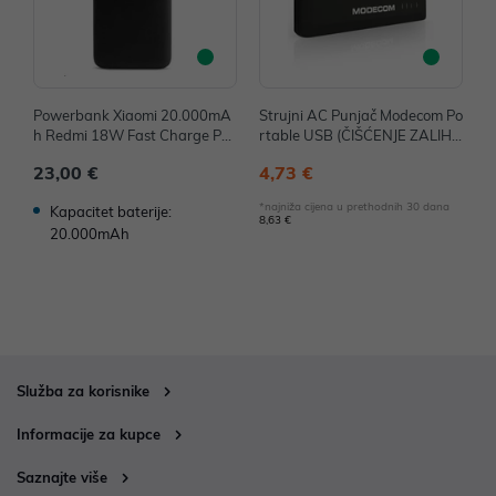
Powerbank Xiaomi 20.000mA
Strujni AC Punjač Modecom Po
H
h Redmi 18W Fast Charge PB
rtable USB (ČIŠĆENJE ZALIH
K
(Black) P/N: VXN4304GL
A) P/N: MCPP-10-USB
A
23,00 €
4,73 €
3
*najniža cijena u prethodnih 30 dana
*n
Kapacitet baterije:
8,63 €
90
20.000mAh
Služba za korisnike
Informacije za kupce
Saznajte više