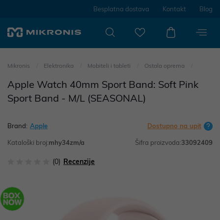
Besplatna dostava
Kontakt
Blog
Mikronis
Elektronika
Mobiteli i tableti
Ostala oprema
Apple Watch 40mm Sport Band: Soft Pink
Sport Band - M/L (SEASONAL)
Brand:
Apple
Dostupno na upit
Kataloški broj:
mhy34zm/a
Šifra proizvoda:
33092409
(0)
Recenzije