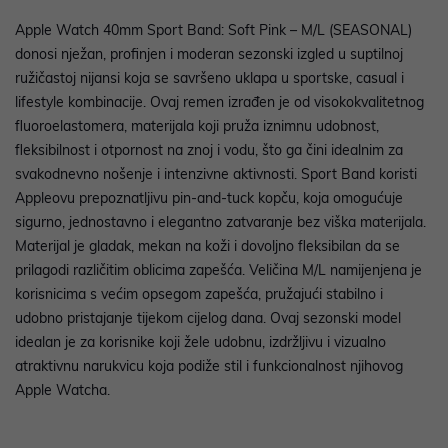
Apple Watch 40mm Sport Band: Soft Pink – M/L (SEASONAL)
donosi nježan, profinjen i moderan sezonski izgled u suptilnoj
ružičastoj nijansi koja se savršeno uklapa u sportske, casual i
lifestyle kombinacije. Ovaj remen izrađen je od visokokvalitetnog
fluoroelastomera, materijala koji pruža iznimnu udobnost,
fleksibilnost i otpornost na znoj i vodu, što ga čini idealnim za
svakodnevno nošenje i intenzivne aktivnosti. Sport Band koristi
Appleovu prepoznatljivu pin-and-tuck kopču, koja omogućuje
sigurno, jednostavno i elegantno zatvaranje bez viška materijala.
Materijal je gladak, mekan na koži i dovoljno fleksibilan da se
prilagodi različitim oblicima zapešća. Veličina M/L namijenjena je
korisnicima s većim opsegom zapešća, pružajući stabilno i
udobno pristajanje tijekom cijelog dana. Ovaj sezonski model
idealan je za korisnike koji žele udobnu, izdržljivu i vizualno
atraktivnu narukvicu koja podiže stil i funkcionalnost njihovog
Apple Watcha.