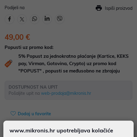
Podijeli na
Ispiši proizvod
49,00 €
Popusti uz promo kod:
5%
Popust za jednokratno plaćanje (Kartice, KEKS
pay, Virman, Gotovina, Crypto) uz promo kod
"POPUST" , popusti se međusobno ne zbrajaju
DOSTUPNOST NA UPIT
Pošaljite upit na
web-prodaja@mikronis.hr
Dodaj u favorite
www.mikronis.hr upotrebljava kolačiće