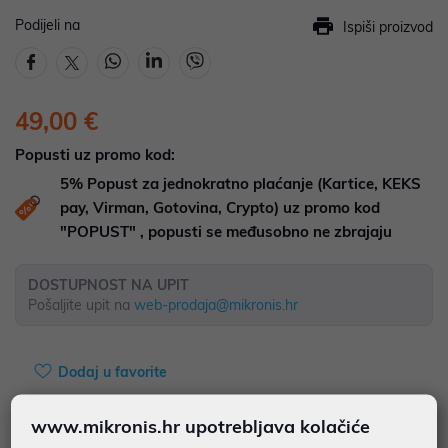
Podijeli na
Ispiši proizvod
49,00 €
Popusti uz promo kod:
5%
Popust za jednokratno plaćanje (Kartice, KEKS
pay, Virman, Gotovina, Crypto) uz promo kod
"POPUST" , popusti se međusobno ne zbrajaju
DOSTUPNOST NA UPIT
Pošaljite upit na
web-prodaja@mikronis.hr
Dodaj u favorite
www.mikronis.hr upotrebljava kolačiće