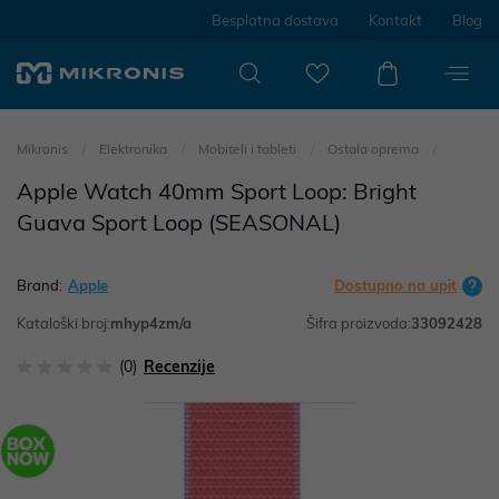
Besplatna dostava
Kontakt
Blog
Mikronis
Elektronika
Mobiteli i tableti
Ostala oprema
Apple Watch 40mm Sport Loop: Bright
Guava Sport Loop (SEASONAL)
Brand:
Apple
Dostupno na upit
Kataloški broj:
mhyp4zm/a
Šifra proizvoda:
33092428
(0)
Recenzije