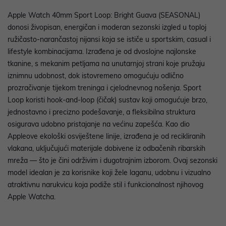
Apple Watch 40mm Sport Loop: Bright Guava (SEASONAL)
donosi živopisan, energičan i moderan sezonski izgled u toploj
ružičasto-narančastoj nijansi koja se ističe u sportskim, casual i
lifestyle kombinacijama. Izrađena je od dvoslojne najlonske
tkanine, s mekanim petljama na unutarnjoj strani koje pružaju
iznimnu udobnost, dok istovremeno omogućuju odlično
prozračivanje tijekom treninga i cjelodnevnog nošenja. Sport
Loop koristi hook-and-loop (čičak) sustav koji omogućuje brzo,
jednostavno i precizno podešavanje, a fleksibilna struktura
osigurava udobno pristajanje na većinu zapešća. Kao dio
Appleove ekološki osviještene linije, izrađena je od recikliranih
vlakana, uključujući materijale dobivene iz odbačenih ribarskih
mreža — što je čini održivim i dugotrajnim izborom. Ovaj sezonski
model idealan je za korisnike koji žele laganu, udobnu i vizualno
atraktivnu narukvicu koja podiže stil i funkcionalnost njihovog
Apple Watcha.