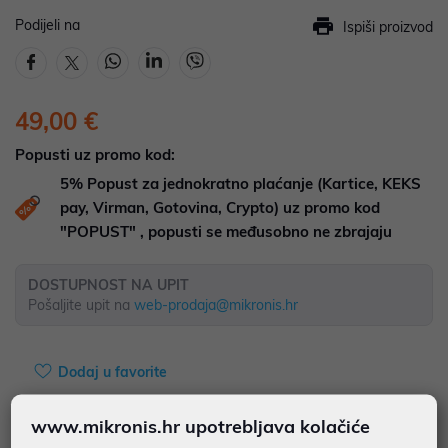
Podijeli na
Ispiši proizvod
49,00 €
Popusti uz promo kod:
5%
Popust za jednokratno plaćanje (Kartice, KEKS
pay, Virman, Gotovina, Crypto) uz promo kod
"POPUST" , popusti se međusobno ne zbrajaju
DOSTUPNOST NA UPIT
Pošaljite upit na
web-prodaja@mikronis.hr
Dodaj u favorite
www.mikronis.hr upotrebljava kolačiće