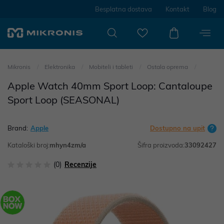
Besplatna dostava
Kontakt
Blog
Mikronis
Elektronika
Mobiteli i tableti
Ostala oprema
Apple Watch 40mm Sport Loop: Cantaloupe
Sport Loop (SEASONAL)
Brand:
Apple
Dostupno na upit
Kataloški broj:
mhyn4zm/a
Šifra proizvoda:
33092427
(0)
Recenzije