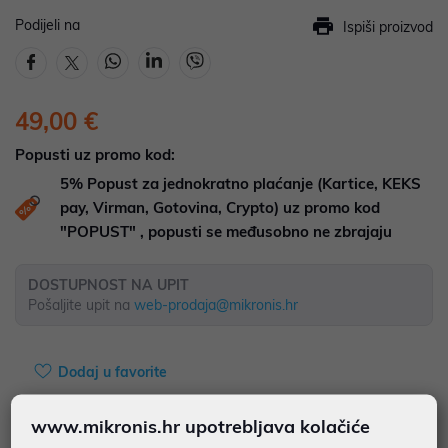
Podijeli na
Ispiši proizvod
49,00 €
Popusti uz promo kod:
5%
Popust za jednokratno plaćanje (Kartice, KEKS
pay, Virman, Gotovina, Crypto) uz promo kod
"POPUST" , popusti se međusobno ne zbrajaju
DOSTUPNOST NA UPIT
Pošaljite upit na
web-prodaja@mikronis.hr
Dodaj u favorite
www.mikronis.hr upotrebljava kolačiće