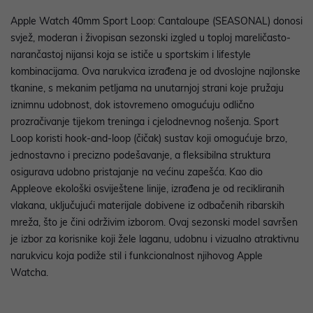
Apple Watch 40mm Sport Loop: Cantaloupe (SEASONAL) donosi
svjež, moderan i živopisan sezonski izgled u toploj mareličasto-
narančastoj nijansi koja se ističe u sportskim i lifestyle
kombinacijama. Ova narukvica izrađena je od dvoslojne najlonske
tkanine, s mekanim petljama na unutarnjoj strani koje pružaju
iznimnu udobnost, dok istovremeno omogućuju odlično
prozračivanje tijekom treninga i cjelodnevnog nošenja. Sport
Loop koristi hook-and-loop (čičak) sustav koji omogućuje brzo,
jednostavno i precizno podešavanje, a fleksibilna struktura
osigurava udobno pristajanje na većinu zapešća. Kao dio
Appleove ekološki osviještene linije, izrađena je od recikliranih
vlakana, uključujući materijale dobivene iz odbačenih ribarskih
mreža, što je čini održivim izborom. Ovaj sezonski model savršen
je izbor za korisnike koji žele laganu, udobnu i vizualno atraktivnu
narukvicu koja podiže stil i funkcionalnost njihovog Apple
Watcha.