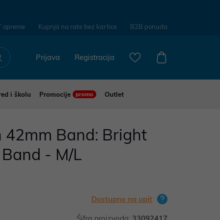
T opreme
Kupnja na rate bez kartice
B2B ponuda
Prijava
Registracija
red i školu
Promocije
Outlet
promo
 42mm Band: Bright
 Band - M/L
)
Dostupno na upit
Šifra proizvoda:
33092417