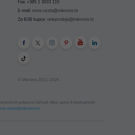
Fax: +385 1 3033 115
E-mail:
nova-cesta@mikronis.hr
Za B2B kupce:
veleprodaja@mikronis.hr
© Mikronis 2012-2026
antirati potpunu točnost slika, opisa ili dostupnosti
ova-cesta@mikronis.hr
.