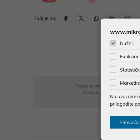
Podijeli na
www.mikron
Nužni
Funkcion
Statističk
Marketin
Podaci uz artikle su prezentirani 
štampanja te promjene u dostupn
Na ovoj mrežno
prilagodite p
Prihvaća
Opi