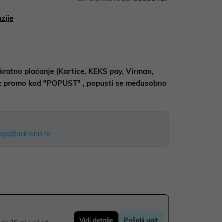
zije
kratno plaćanje (Kartice, KEKS pay, Virman,
uz promo kod "POPUST" , popusti se međusobno
aja@mikronis.hr
Vidi detalje
Pošalji upit