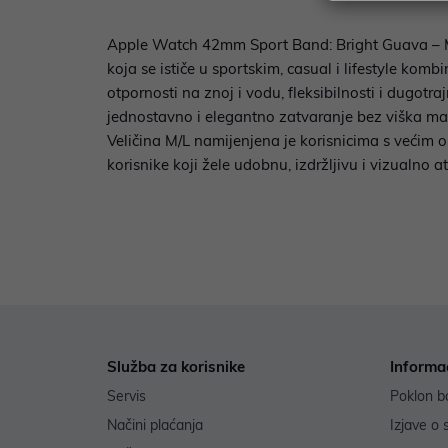
Apple Watch 42mm Sport Band: Bright Guava – M/
koja se ističe u sportskim, casual i lifestyle ko
otpornosti na znoj i vodu, fleksibilnosti i dugot
jednostavno i elegantno zatvaranje bez viška mater
Veličina M/L namijenjena je korisnicima s većim 
korisnike koji žele udobnu, izdržljivu i vizualno 
Služba za korisnike
Informa
Servis
Poklon b
Načini plaćanja
Izjave o 