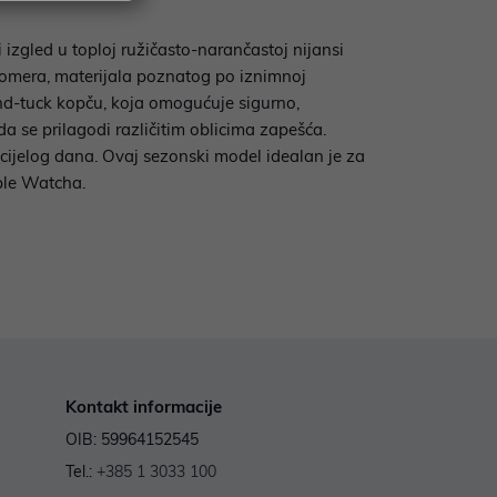
gled u toploj ružičasto-narančastoj nijansi
stomera, materijala poznatog po iznimnoj
-and-tuck kopču, koja omogućuje sigurno,
da se prilagodi različitim oblicima zapešća.
 cijelog dana. Ovaj sezonski model idealan je za
pple Watcha.
Kontakt informacije
OIB: 59964152545
Tel.:
+385 1 3033 100