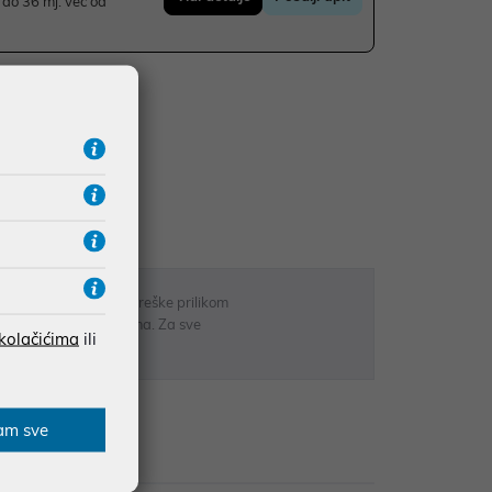
do 36 mj. već od
UDŽBE IZNAD 66,36€
RATE
 u opisu proizvoda, greške prilikom
sti odgovarati artiklima. Za sve
 kolačićima
ili
r
am sve
zije