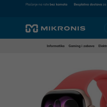
Plaćanje na rate
bez kamata
Besplatna dostava
za
Informatika
Gaming i zabava
Elekt
Mikronis
Elektronika
Mobiteli i tableti
Ostal