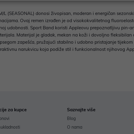
L (SEASONAL) donosi živopisan, moderan i energičan sezonski iz
mbinacijama. Ovaj remen izrađen je od visokokvalitetnog fluoroela
rajnoj udobnosti. Sport Band koristi Appleovu prepoznatljivu pin
ijala. Materijal je gladak, mekan na koži i dovoljno fleksibilan 
opsegom zapešća, pružajući stabilno i udobno pristajanje tijekom
atraktivnu narukvicu koja podiže stil i funkcionalnost njihovog A
cije za kupce
Saznajte više
onovi
Blog
sukladnosti
O nama