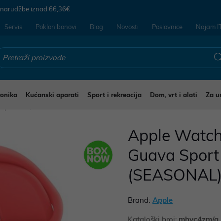
 narudžbe iznad
66,36€
Servis
Poklon bonovi
Blog
Novosti
Poslovnice
Najam I
ronika
Kućanski aparati
Sport i rekreacija
Dom, vrt i alati
Za u
a oprema
Apple Watch
Guava Sport
(SEASONAL
Brand:
Apple
Kataloški broj:
mhyc4zm/a