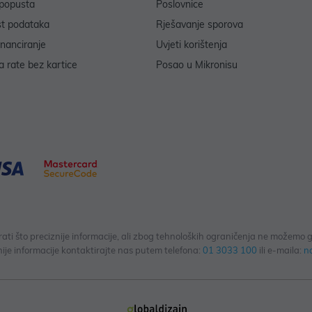
popusta
Poslovnice
st podataka
Rješavanje sporova
inanciranje
Uvjeti korištenja
 rate bez kartice
Posao u Mikronisu
 što preciznije informacije, ali zbog tehnoloških ograničenja ne možemo gar
ije informacije kontaktirajte nas putem telefona:
01 3033 100
ili e-maila:
n