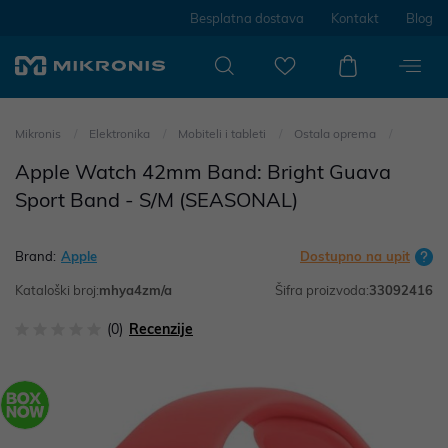
Besplatna dostava
Kontakt
Blog
Mikronis
Elektronika
Mobiteli i tableti
Ostala oprema
Apple Watch 42mm Band: Bright Guava
Sport Band - S/M (SEASONAL)
Brand:
Apple
Dostupno na upit
Kataloški broj:
mhya4zm/a
Šifra proizvoda:
33092416
(0)
Recenzije