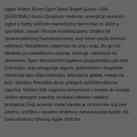
Apple Watch 42mm Sport Band: Bright Guava – S/M
(SEASONAL) donosi živopisan, moderan i energičan sezonski
izgled u toploj ružičasto-narančastoj nijansi koja se ističe u
sportskim, casual i lifestyle kombinacijama. Izrađen od
visokokvalitetnog fluoroelastomera, ovaj remen pruža iznimnu
udobnost, fleksibilnost i otpornost na znoj i vodu, što ga čini
idealnim za svakodnevno nošenje, treninge i aktivnosti na
otvorenom. Sport Band koristi Appleovu prepoznatljivu pin-and-
tuck kopču, koja omogućuje sigurno, jednostavno i elegantno
zatvaranje bez viška materijala. Materijal je gladak, mekan na
koži i dovoljno fleksibilan da se prilagodi različitim oblicima
zapešća. Veličina S/M odgovara korisnicima s manjim do srednje
velikim opsegom zapešća, pružajući udobno i stabilno
pristajanje.Ovaj sezonski model idealan je za korisnike koji žele
udobnu, izdržljivu i vizualno atraktivnu narukvicu koja podiže stil i
funkcionalnost njihovog Apple Watcha.