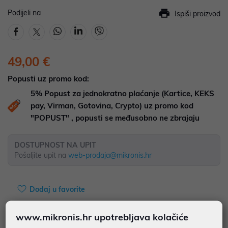
Podijeli na
Ispiši proizvod
49,00 €
Popusti uz promo kod:
5%
Popust za jednokratno plaćanje (Kartice, KEKS
pay, Virman, Gotovina, Crypto) uz promo kod
"POPUST" , popusti se međusobno ne zbrajaju
DOSTUPNOST NA UPIT
Pošaljite upit na
web-prodaja@mikronis.hr
Dodaj u favorite
www.mikronis.hr upotrebljava kolačiće