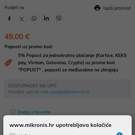
Podijeli na
Ispiši proizvod
49,00 €
Popusti uz promo kod:
5%
Popust za jednokratno plaćanje (Kartice, KEKS
pay, Virman, Gotovina, Crypto) uz promo kod
"POPUST" , popusti se međusobno ne zbrajaju
DOSTUPNOST NA UPIT
Pošaljite upit na
web-prodaja@mikronis.hr
Dodaj u favorite
www.mikronis.hr upotrebljava kolačiće