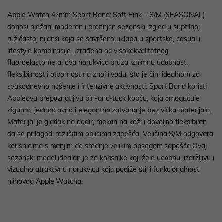
Apple Watch 42mm Sport Band: Soft Pink – S/M (SEASONAL)
donosi nježan, moderan i profinjen sezonski izgled u suptilnoj
ružičastoj nijansi koja se savršeno uklapa u sportske, casual i
lifestyle kombinacije. Izrađena od visokokvalitetnog
fluoroelastomera, ova narukvica pruža iznimnu udobnost,
fleksibilnost i otpornost na znoj i vodu, što je čini idealnom za
svakodnevno nošenje i intenzivne aktivnosti. Sport Band koristi
Appleovu prepoznatljivu pin-and-tuck kopču, koja omogućuje
sigurno, jednostavno i elegantno zatvaranje bez viška materijala.
Materijal je gladak na dodir, mekan na koži i dovoljno fleksibilan
da se prilagodi različitim oblicima zapešća. Veličina S/M odgovara
korisnicima s manjim do srednje velikim opsegom zapešća.Ovaj
sezonski model idealan je za korisnike koji žele udobnu, izdržljivu i
vizualno atraktivnu narukvicu koja podiže stil i funkcionalnost
njihovog Apple Watcha.