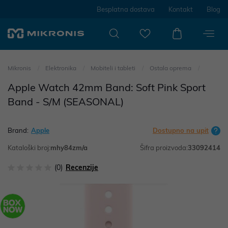
Besplatna dostava
Kontakt
Blog
Mikronis
Elektronika
Mobiteli i tableti
Ostala oprema
Apple Watch 42mm Band: Soft Pink Sport
Band - S/M (SEASONAL)
Brand:
Apple
Dostupno na upit
Kataloški broj:
mhy84zm/a
Šifra proizvoda:
33092414
(0)
Recenzije