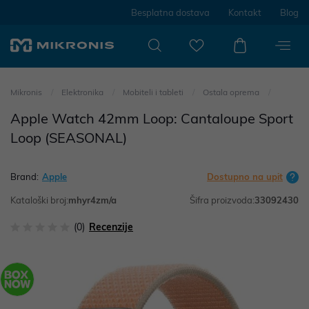
Besplatna dostava
Kontakt
Blog
Mikronis
Elektronika
Mobiteli i tableti
Ostala oprema
Apple Watch 42mm Loop: Cantaloupe Sport
Loop (SEASONAL)
Brand:
Apple
Dostupno na upit
Kataloški broj:
mhyr4zm/a
Šifra proizvoda:
33092430
(0)
Recenzije