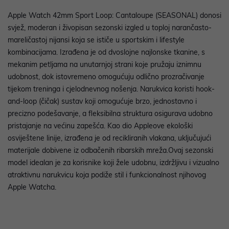
Apple Watch 42mm Sport Loop: Cantaloupe (SEASONAL) donosi
svjež, moderan i živopisan sezonski izgled u toploj narančasto-
mareličastoj nijansi koja se ističe u sportskim i lifestyle
kombinacijama. Izrađena je od dvoslojne najlonske tkanine, s
mekanim petljama na unutarnjoj strani koje pružaju iznimnu
udobnost, dok istovremeno omogućuju odlično prozračivanje
tijekom treninga i cjelodnevnog nošenja. Narukvica koristi hook-
and-loop (čičak) sustav koji omogućuje brzo, jednostavno i
precizno podešavanje, a fleksibilna struktura osigurava udobno
pristajanje na većinu zapešća. Kao dio Appleove ekološki
osviještene linije, izrađena je od recikliranih vlakana, uključujući
materijale dobivene iz odbačenih ribarskih mreža.Ovaj sezonski
model idealan je za korisnike koji žele udobnu, izdržljivu i vizualno
atraktivnu narukvicu koja podiže stil i funkcionalnost njihovog
Apple Watcha.