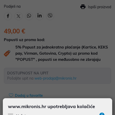
Podijeli na
Ispiši proizvod
49,00 €
Popusti uz promo kod:
5%
Popust za jednokratno plaćanje (Kartice, KEKS
pay, Virman, Gotovina, Crypto) uz promo kod
"POPUST" , popusti se međusobno ne zbrajaju
DOSTUPNOST NA UPIT
Pošaljite upit na
web-prodaja@mikronis.hr
Dodaj u favorite
www.mikronis.hr upotrebljava kolačiće