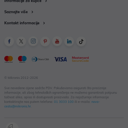
Informacije za kupce
Saznajte više
Kontakt informacije
© Mikronis 2012-2026
Sve navedene cijene sadrže PDV. Pokušavamo osigurati što preciznije
informacije, ali zbog tehnoloških ograničenja ne možemo garantirati potpunu
točnost slika, opisa ili dostupnosti proizvoda. Za najažurnije informacije
kontaktirajte nas putem telefona:
01 3033 100
ili e-maila:
nova-
cesta@mikronis.hr
.