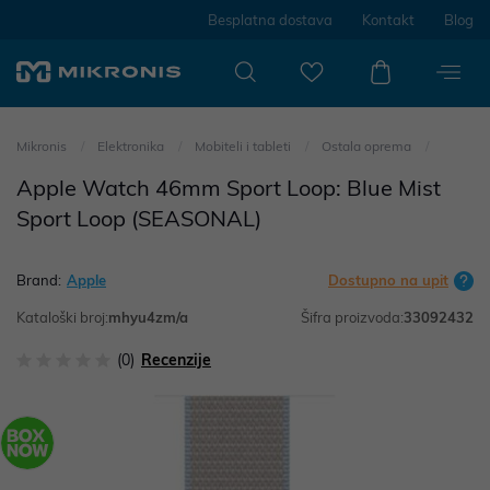
Besplatna dostava
Kontakt
Blog
Mikronis
Elektronika
Mobiteli i tableti
Ostala oprema
Apple Watch 46mm Sport Loop: Blue Mist
Sport Loop (SEASONAL)
Brand:
Apple
Dostupno na upit
Kataloški broj:
mhyu4zm/a
Šifra proizvoda:
33092432
(0)
Recenzije