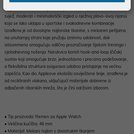
Apple Watch 46mm Sport Loop: Blue Mist (SEASONAL) donosi
svjež, moderan i minimalistički izgled u nježnoj plavo-sivoj nijansi
koja se lako uklapa u sportske i svakodnevne kombinacije.
Izrađena je od dvoslojne najlonske tkanine, s mekanim petljama
na unutarnjoj strani koje pružaju iznimnu udobnost, dok
istovremeno omogućuju odlično prozračivanje tijekom treninga i
cjelodnevnog nošenja. Narukvica koristi hook-and-loop (čičak)
sustav koji omogućuje brzo, jednostavno i precizno podešavanje,
a fleksibilna struktura osigurava udobno pristajanje na većinu
zapešća. Kao dio Appleove ekološki osviještene linije, izrađena je
od recikliranih vlakana, uključujući materijale dobivene iz
odbačenih ribarskih mreža, što je čini održivim izborom.
• Tip proizvoda: Remen za Apple Watch
• Veličina kućišta: 46 mm
• Materijal: Mekani najlon s dvostrukim tkanjem