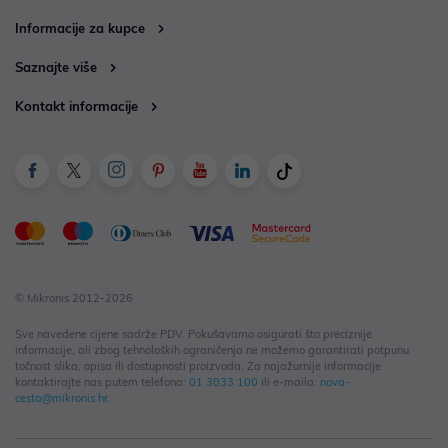
Informacije za kupce
Saznajte više
Kontakt informacije
© Mikronis 2012-2026
Sve navedene cijene sadrže PDV. Pokušavamo osigurati što preciznije
informacije, ali zbog tehnoloških ograničenja ne možemo garantirati potpunu
točnost slika, opisa ili dostupnosti proizvoda. Za najažurnije informacije
kontaktirajte nas putem telefona:
01 3033 100
ili e-maila:
nova-
cesta@mikronis.hr
.