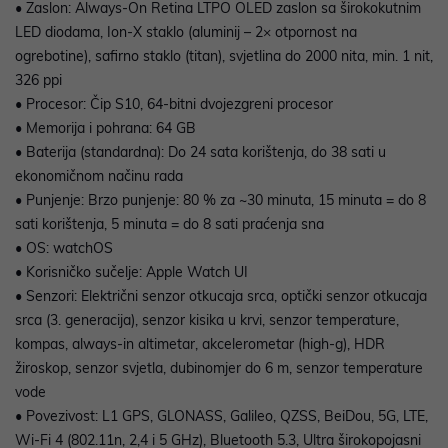
• Zaslon: Always-On Retina LTPO OLED zaslon sa širokokutnim
LED diodama, Ion-X staklo (aluminij – 2× otpornost na
ogrebotine), safirno staklo (titan), svjetlina do 2000 nita, min. 1 nit,
326 ppi
• Procesor: Čip S10, 64-bitni dvojezgreni procesor
• Memorija i pohrana: 64 GB
• Baterija (standardna): Do 24 sata korištenja, do 38 sati u
ekonomičnom načinu rada
• Punjenje: Brzo punjenje: 80 % za ~30 minuta, 15 minuta = do 8
sati korištenja, 5 minuta = do 8 sati praćenja sna
• OS: watchOS
• Korisničko sučelje: Apple Watch UI
• Senzori: Električni senzor otkucaja srca, optički senzor otkucaja
srca (3. generacija), senzor kisika u krvi, senzor temperature,
kompas, always-in altimetar, akcelerometar (high-g), HDR
žiroskop, senzor svjetla, dubinomjer do 6 m, senzor temperature
vode
• Povezivost: L1 GPS, GLONASS, Galileo, QZSS, BeiDou, 5G, LTE,
Wi-Fi 4 (802.11n, 2,4 i 5 GHz), Bluetooth 5.3, Ultra širokopojasni