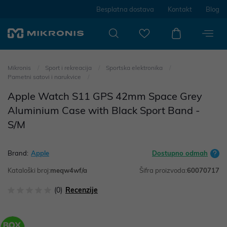
Besplatna dostava
Kontakt
Blog
Mikronis
Sport i rekreacija
Sportska elektronika
Pametni satovi i narukvice
Apple Watch S11 GPS 42mm Space Grey
Aluminium Case with Black Sport Band -
S/M
Brand:
Apple
Dostupno odmah
Kataloški broj:
meqw4wf/a
Šifra proizvoda:
60070717
(0)
Recenzije