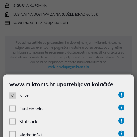
SIGURNA KUPOVINA
BESPLATNA DOSTAVA ZA NARUDŽBE IZNAD 66,36€
MOGUĆNOST PLAĆANJA NA RATE
Podaci uz artikle su prezentirani u dobroj namjeri. Mikronis d.o.o. ne
odgovara za eventualne pogreške nastale u opisu proizvoda, greške
prilikom štampanja te promjene u dostupnosti i cijene. Slike artikala su
ilustrativne prirode te ne moraju u potpunosti odgovarati artiklima. Za sve
eventualne nejasnoće možete nas kontaktirati na
web-prodaja@mikronis.hr
www.mikronis.hr upotrebljava kolačiće
Opis
Nužni
Apple Watch S11 GPS 42mm Space Grey Aluminium Case with
Funkcionalni
Black Sport Band – S/M donosi elegantan, sportski dizajn i
Statistički
pouzdane pametne funkcije u kompaktnijem formatu, idealnom
za svakodnevnu upotrebu. Kućište od aluminija u Space Grey boji
Marketinški