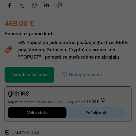
469,00 €
Popusti uz promo kod:
5%
Popust za jednokratno plaćanje (Kartice, KEKS
pay, Virman, Gotovina, Crypto) uz promo kod
"POPUST" , popusti se međusobno ne zbrajaju
Dodajte u košaricu
Dodaj u favorite
najam za pravne osobe od 12 do 36 mj. već od
13,03 €
Vidi detalje
Pošalji upit
JAMSTVO 12 MJ.