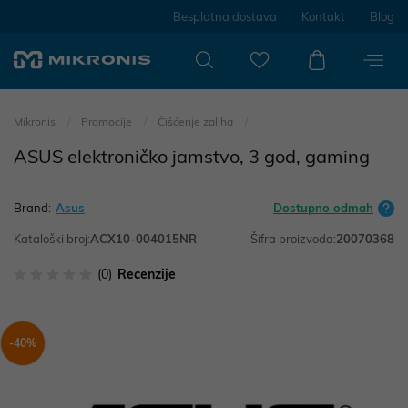
Besplatna dostava
Kontakt
Blog
Mikronis
Promocije
Čišćenje zaliha
ASUS elektroničko jamstvo, 3 god, gaming
Brand:
Asus
Dostupno odmah
Kataloški broj:
ACX10-004015NR
Šifra proizvoda:
20070368
(0)
Recenzije
-40%