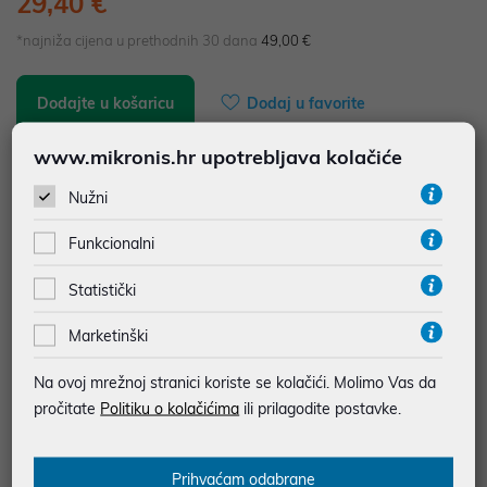
29,40 €
*najniža cijena u prethodnih 30 dana
49,00 €
Dodajte u košaricu
Dodaj u favorite
www.mikronis.hr upotrebljava kolačiće
Nužni
najam za pravne osobe od 12 do 36 mj. već od
0,82 €
Vidi detalje
Pošalji upit
Funkcionalni
Statistički
JAMSTVO MJESECA
Marketinški
SIGURNA KUPOVINA
BESPLATNA DOSTAVA ZA NARUDŽBE IZNAD 66,36€
Na ovoj mrežnoj stranici koriste se kolačići. Molimo Vas da
MOGUĆNOST PLAĆANJA NA RATE
pročitate
Politiku o kolačićima
ili prilagodite postavke.
Podaci uz artikle su prezentirani u dobroj namjeri. Mikronis d.o.o. ne
Prihvaćam odabrane