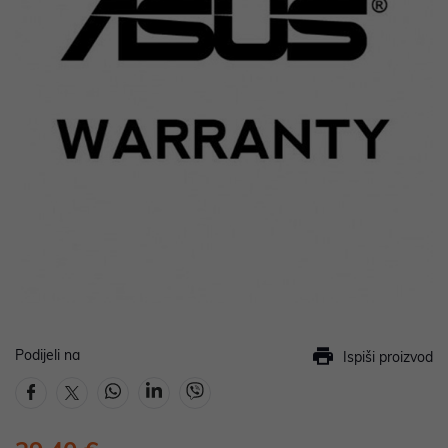
Podijeli na
Ispiši proizvod