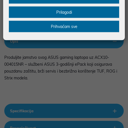
odgovara za eventualne pogreške nastale u opisu proizvoda, greške
prilikom štampanja te promjene u dostupnosti i cijene. Slike artikala su
ilustrativne prirode te ne moraju u potpunosti odgovarati artiklima. Za sve
Prilagodi
eventualne nejasnoće možete nas kontaktirati na
web-prodaja@mikronis.hr
Prihvaćam sve
Opis
Produljite jamstvo svog ASUS gaming laptopa uz ACX10-
004015NR – službeni ASUS 3-godišnji ePack koji osigurava
pouzdanu zaštitu, brži servis i bezbrižno korištenje TUF, ROG i
Strix modela.
Specifikacija