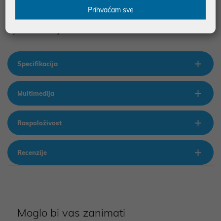
• 65 W
Prihvaćam sve
• Priključak: USB Type-C
• Jamstvo: 12 mjeseci
Specifikacija
Multimedija
Raspoloživost
Recenzije
Moglo bi vas zanimati