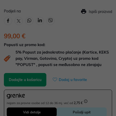
Podijeli na
Ispiši proizvod
99,00 €
Popusti uz promo kod:
5%
Popust za jednokratno plaćanje (Kartice, KEKS
pay, Virman, Gotovina, Crypto) uz promo kod
"POPUST" , popusti se međusobno ne zbrajaju
Dodajte u košaricu
Dodaj u favorite
najam za pravne osobe od 12 do 36 mj. već od
2,75 €
Vidi detalje
Pošalji upit