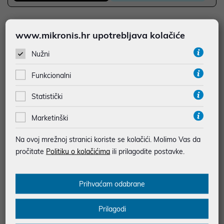
JAMSTVO 12 MJ.
www.mikronis.hr upotrebljava kolačiće
SIGURNA KUPOVINA
Nužni
BESPLATNA DOSTAVA ZA NARUDŽBE IZNAD 66,36€
MOGUĆNOST PLAĆANJA NA RATE
Funkcionalni
Statistički
Podaci uz artikle su prezentirani u dobroj namjeri. Mikronis d.o.o. ne
odgovara za eventualne pogreške nastale u opisu proizvoda, greške
prilikom štampanja te promjene u dostupnosti i cijene. Slike artikala su
Marketinški
ilustrativne prirode te ne moraju u potpunosti odgovarati artiklima. Za sve
eventualne nejasnoće možete nas kontaktirati na
Na ovoj mrežnoj stranici koriste se kolačići. Molimo Vas da
web-prodaja@mikronis.hr
pročitate
Politiku o kolačićima
ili prilagodite postavke.
Opis
Prihvaćam odabrane
Prilagodi
• Lenovo DC Travel Adapter