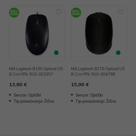
Miš Logitech B100 Optical US
Miš Logitech B170 Optical US
M
B Crni P/N: 910-003357
B Crni P/N: 910-004798
B
13,90 €
15,90 €
1
Senzor: Optički
Senzor: Optički
Tip povezivanja: Žično
Tip povezivanja: Žično