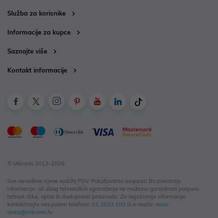
Služba za korisnike
Informacije za kupce
Saznajte više
Kontakt informacije
© Mikronis 2012-2026
Sve navedene cijene sadrže PDV. Pokušavamo osigurati što preciznije
informacije, ali zbog tehnoloških ograničenja ne možemo garantirati potpunu
točnost slika, opisa ili dostupnosti proizvoda. Za najažurnije informacije
kontaktirajte nas putem telefona:
01 3033 100
ili e-maila:
nova-
cesta@mikronis.hr
.