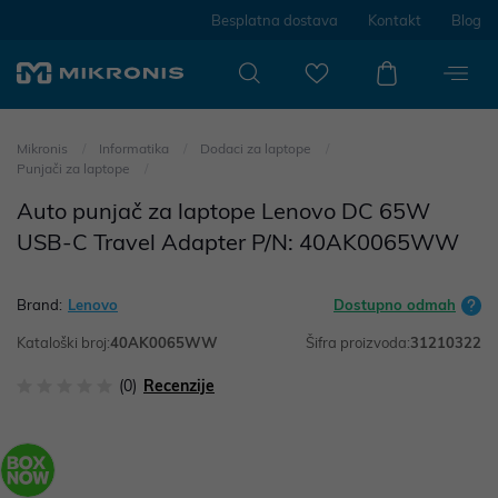
Besplatna dostava
Kontakt
Blog
Mikronis
Informatika
Dodaci za laptope
Punjači za laptope
Auto punjač za laptope Lenovo DC 65W
USB-C Travel Adapter P/N: 40AK0065WW
Brand:
Lenovo
Dostupno odmah
Kataloški broj:
40AK0065WW
Šifra proizvoda:
31210322
(0)
Recenzije