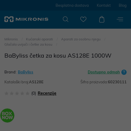
Besplatna dostava
Kontakt
Blog
Mikronis
Kućanski aparati
Aparati za osobnu njegu
Glačala uvijači i četke za kosu
BaByliss četka za kosu AS128E 1000W
Brand:
BaByliss
Dostupno odmah
Kataloški broj:
AS128E
Šifra proizvoda:
60230111
(0)
Recenzije