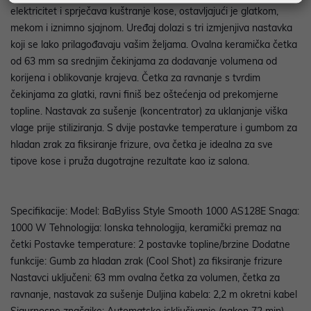
elektricitet i sprječava kuštranje kose, ostavljajući je glatkom,
mekom i iznimno sjajnom. Uređaj dolazi s tri izmjenjiva nastavka
koji se lako prilagođavaju vašim željama. Ovalna keramička četka
od 63 mm sa srednjim čekinjama za dodavanje volumena od
korijena i oblikovanje krajeva. Četka za ravnanje s tvrdim
čekinjama za glatki, ravni finiš bez oštećenja od prekomjerne
topline. Nastavak za sušenje (koncentrator) za uklanjanje viška
vlage prije stiliziranja. S dvije postavke temperature i gumbom za
hladan zrak za fiksiranje frizure, ova četka je idealna za sve
tipove kose i pruža dugotrajne rezultate kao iz salona.
Specifikacije: Model: BaByliss Style Smooth 1000 AS128E Snaga:
1000 W Tehnologija: Ionska tehnologija, keramički premaz na
četki Postavke temperature: 2 postavke topline/brzine Dodatne
funkcije: Gumb za hladan zrak (Cool Shot) za fiksiranje frizure
Nastavci uključeni: 63 mm ovalna četka za volumen, četka za
ravnanje, nastavak za sušenje Duljina kabela: 2,2 m okretni kabel