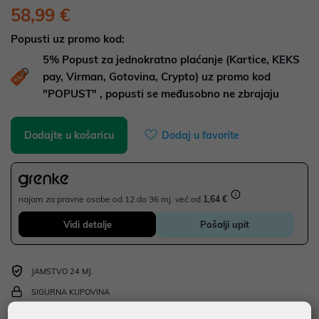
58,99 €
Popusti uz promo kod:
5%
Popust za jednokratno plaćanje (Kartice, KEKS
pay, Virman, Gotovina, Crypto) uz promo kod
"POPUST" , popusti se međusobno ne zbrajaju
Dodajte u košaricu
Dodaj u favorite
najam za pravne osobe od 12 do 36 mj. već od
1,64 €
Vidi detalje
Pošalji upit
JAMSTVO 24 MJ.
SIGURNA KUPOVINA
BESPLATNA DOSTAVA ZA NARUDŽBE IZNAD 66,36€