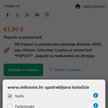
Podijeli na
Ispiši proizvod
61,99 €
Popusti uz promo kod:
5%
Popust za jednokratno plaćanje (Kartice, KEKS
pay, Virman, Gotovina, Crypto) uz promo kod
"POPUST" , popusti se međusobno ne zbrajaju
Dodajte u košaricu
Dodaj u favorite
www.mikronis.hr upotrebljava kolačiće
najam za pravne osobe od 12 do 36 mj. već od
1,72 €
Nužni
Vidi detalje
Pošalji upit
Funkcionalni