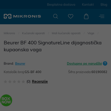
Besplatna dostava
Kontakt
Blog
Mikronis
Kućanski aparati
Mali kućanski aparati
Vage
Beurer BF 400 SignatureLine dijagnostička
kupaonska vaga
Brand:
Beurer
Dostupno po narudžbi
Kataloški broj:
GS-BF 400
Šifra proizvoda:
60190082
(0)
Recenzije