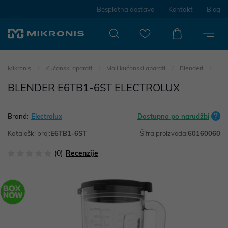
Besplatna dostava
Kontakt
Blog
Mikronis
Kućanski aparati
Mali kućanski aparati
Blenderi
BLENDER E6TB1-6ST ELECTROLUX
Brand:
Electrolux
Dostupno po narudžbi
Kataloški broj:
E6TB1-6ST
Šifra proizvoda:
60160060
(0)
Recenzije