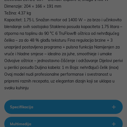
Dimenzije: 204 × 166 × 191 mm
Težina: 4.37 kg
Kapacitet: 1.75 L Snažan motor od 1400 W – za brzo i učinkovito
blendanje svih sastojaka Staklena posuda kapaciteta 1.75 litara –
otporna na toplinu do 90 °C 6 TruFlow® oštrica od nehrđajućeg
čelika – za do 48 % glađu teksturu Fina regulacija brzine + 3
unaprijed postavljena programa + pulsna funkcija Namijenjen za
vruće i hladne smjese – idealno za juhe, smoothieje i umake
Odvojive oštrice – jednostavno čišćenje i održavanje Dijelovi perivi
u perilici posuđa Duljina kabela: 1 m Boja: nehrđajući čelik (inox)
Ovaj model nudi profesionalne performanse i svestranost u
pripremi raznih recepata, uz elegantan dizajn koji se uklapa u
svaku kuhinju
Specifikacija
Multimedija