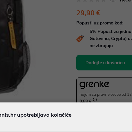
29,90 €
Popusti uz promo kod:
5%
Popust za jedno
Gotovina, Crypto) 
ne zbrajaju
Dodajte u košaricu
najam za pravne osobe od 12 
0,83 €
is.hr upotrebljava kolačiće
JAMSTVO 12 MJ.
Ispiši proizvod
SIGURNA KUPOVINA