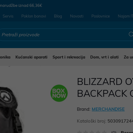
 narudžbe iznad
66,36€
Servis
Poklon bonovi
Blog
Novosti
Poslovnice
Najam I
ronika
Kućanski aparati
Sport i rekreacija
Dom, vrt i alati
Za u
ming ruksaci i torbe
BLIZZARD 
BACKPACK C
Brand:
MERCHANDISE
Kataloški broj:
503091724
(0)
Recen