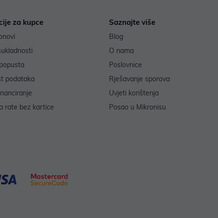
cije za kupce
Saznajte više
onovi
Blog
sukladnosti
O nama
popusta
Poslovnice
st podataka
Rješavanje sporova
inanciranje
Uvjeti korištenja
 rate bez kartice
Posao u Mikronisu