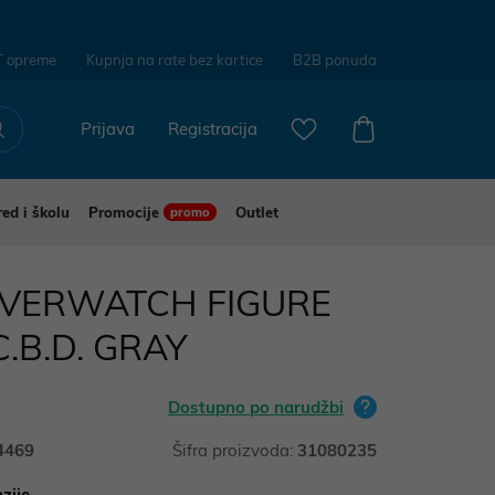
T opreme
Kupnja na rate bez kartice
B2B ponuda
Prijava
Registracija
red i školu
Promocije
Outlet
promo
OVERWATCH FIGURE
.B.D. GRAY
Dostupno po narudžbi
4469
Šifra proizvoda:
31080235
zije