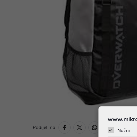
www.mikron
Podijeli na
Nužni