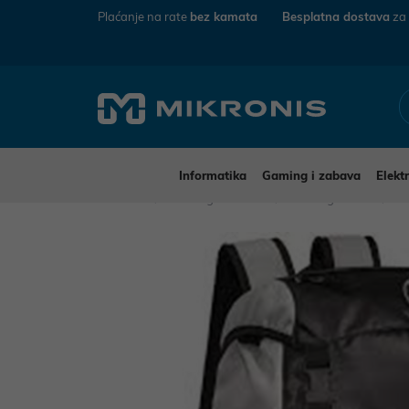
Plaćanje na rate
bez kamata
Besplatna dostava
za
Informatika
Gaming i zabava
Elekt
Mikronis
Gaming i zabava
Gaming merch
Ga