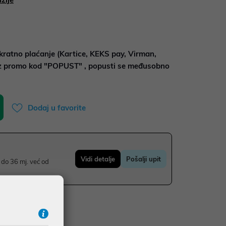
kratno plaćanje (Kartice, KEKS pay, Virman,
uz promo kod "POPUST" , popusti se međusobno
Dodaj u favorite
Vidi detalje
Pošalji upit
do 36 mj. već od