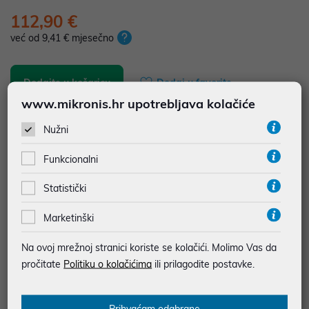
112,90 €
već od 9,41 € mjesečno
Dodajte u košaricu
Dodaj u favorite
www.mikronis.hr upotrebljava kolačiće
Nužni
najam za pravne osobe od 12 do 36 mj. već od
3,14 €
Funkcionalni
Vidi detalje
Pošalji upit
Statistički
JAMSTVO 3 MJ.
Marketinški
SIGURNA KUPOVINA
Na ovoj mrežnoj stranici koriste se kolačići. Molimo Vas da
BESPLATNA DOSTAVA ZA NARUDŽBE IZNAD 66,36€
pročitate
Politiku o kolačićima
ili prilagodite postavke.
MOGUĆNOST PLAĆANJA NA RATE
Prihvaćam odabrane