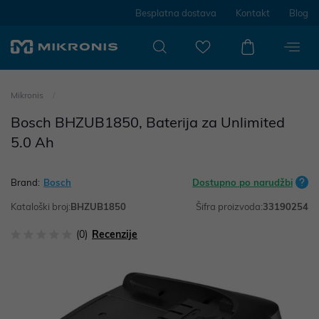
Besplatna dostava
Kontakt
Blog
Mikronis
Bosch BHZUB1850, Baterija za Unlimited
5.0 Ah
Brand:
Bosch
Dostupno po narudžbi
Kataloški broj:
BHZUB1850
Šifra proizvoda:
33190254
(0)
Recenzije