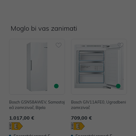
Moglo bi vas zanimati
Bosch GSN58AWEV, Samostoj
Bosch GIV11AFE0, Ugradbeni
B
eći zamrzivač, Bijela
zamrzivač
e
1.017,00 €
709,00 €
8