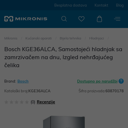
Besplatna dostava
Kontakt
Blog
Mikronis
Kućanski aparati
Bijela tehnika
Hladnjaci
Bosch KGE36ALCA, Samostojeći hladnjak sa
zamrzivačem na dnu, Izgled nehrđajućeg
čelika
Brand:
Bosch
Dostupno po narudžbi
Kataloški broj:
KGE36ALCA
Šifra proizvoda:
60870178
(0)
Recenzije