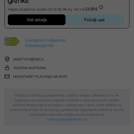
najam za pravne osobe od 12 do 36 mj. već od
23,58 €
Vidi detalje
Pošalji upit
Energetska naljepnica
Informacijski list
JAMSTVO MJESECA
SIGURNA KUPOVINA
MOGUĆNOST PLAĆANJA NA RATE
Podaci uz artikle su prezentirani u dobroj namjeri. Mikronis d.o.o. ne
odgovara za eventualne pogreške nastale u opisu proizvoda, greške
prilikom štampanja te promjene u dostupnosti i cijene. Slike artikala su
ilustrativne prirode te ne moraju u potpunosti odgovarati artiklima. Za sve
eventualne nejasnoće možete nas kontaktirati na
web-prodaja@mikronis.hr