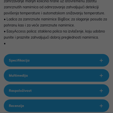
zamrzavanje manjih količina hrane uz istovremenu zaštitu
zamrznutih namirnica od odmrzavanja zahvaljujući detekciji
povišenja temperature i automatskom snižavanju temperature.
• Ladica za zamrznute namirnice BigBox: za slaganje posuda za
pohranu kao i za veće zamrznute namirnice.
• EasyAccess polica: staklena polica na izvlačenje, koju udobno
punite i praznite zahvaljujući dobroj preglednosti namirnica.
•
Specifikacija
Multimedija
Raspoloživost
Recenzije