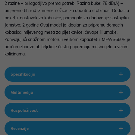
2 razine – prilagodljivo prema potrebi Razina buke: 78 dB(A) –
umjereno tih rad Gumene nožice: za dodatnu stabilnost Dodaci u
paketu: nastavak za kobasice, pomagalo za dodavanje sastojaka
Jamstvo: 2 godine Ovaj model je idealan za pripremu domaćih
kobasica, mljevenog mesa za pljeskavice, ćevape ili umake.
Zahvaljujući snažnom motoru i velikom kapacitetu, MFWS660B je
odličan izbor za obitelji koje često pripremaju mesna jela u većim
količinama.
Specifikacija
Multimedija
Raspoloživost
Recenzije