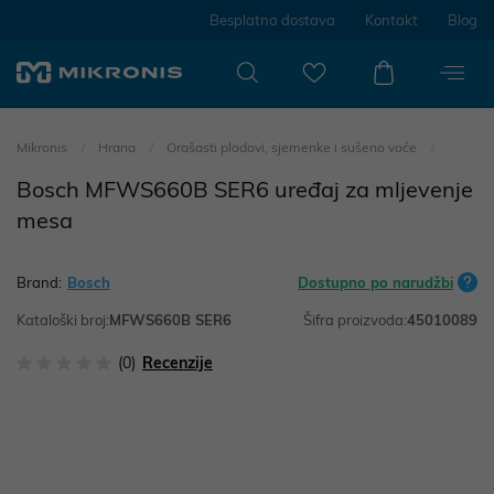
Besplatna dostava
Kontakt
Blog
Mikronis
Hrana
Orašasti plodovi, sjemenke i sušeno voće
Bosch MFWS660B SER6 uređaj za mljevenje
mesa
Brand:
Bosch
Dostupno po narudžbi
Kataloški broj:
MFWS660B SER6
Šifra proizvoda:
45010089
(0)
Recenzije