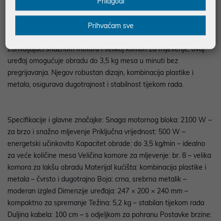
Prilagodi
mljevenje mesa iz MultiPower serije, idealan za kućnu upotrebu s
visokim kapacitetom obrade i naprednim značajkama. Bosch
MFWS660B iz Serije 6 dizajniran je za korisnike koji traže
Prihvaćam sve
učinkovitost, brzinu i sigurnost pri pripremi većih količina mesa.
Zahvaljujući snažnom motoru i velikoj komori za mljevenje, ovaj
uređaj omogućuje obradu do 3,5 kg mesa u minuti bez
pregrijavanja. Njegov robustan dizajn, kombinacija plastike i
metala, osigurava dugotrajnost i stabilnost tijekom rada.
Specifikacije i glavne značajke: Snaga motornog bloka: 2100 W –
za brzo i snažno mljevenje Priključna vrijednost: 500 W –
energetski učinkovito Kapacitet obrade: do 3,5 kg/min – idealno
za veće količine mesa Veličina komore za mljevenje: br. 8 – velika
komora za lakšu obradu Materijal kućišta: kombinacija plastike i
metala – čvrsto i dugotrajno Boja: crna, srebrna metalik –
moderan izgled Dimenzije uređaja: 247 × 200 × 240 mm –
kompaktno za spremanje Težina: 5,2 kg – stabilan tijekom rada
Duljina kabela: 100 cm – s odjeljkom za pohranu Postavke brzine: