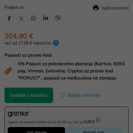
Podijeli na
Ispiši proizvod
204,90 €
već od 17,08 € mjesečno
Popusti uz promo kod:
5%
Popust za jednokratno plaćanje (Kartice, KEKS
pay, Virman, Gotovina, Crypto) uz promo kod
"POPUST" , popusti se međusobno ne zbrajaju
Dodajte u košaricu
Dodaj u favorite
najam za pravne osobe od 12 do 36 mj. već od
5,69 €
Vidi detalje
Pošalji upit