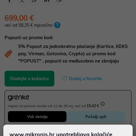
699,00 €
već od 58,25 € mjesečno
Popusti uz promo kod:
5%
Popust za jednokratno plaćanje (Kartice, KEKS
pay, Virman, Gotovina, Crypto) uz promo kod
"POPUST" , popusti se međusobno ne zbrajaju
Dodajte u košaricu
Dodaj u favorite
najam za pravne osobe od 12 do 36 mj. već od
19,42 €
Vidi detalje
Pošalji upit
www.mikronis.hr upotrebljava kolačiće