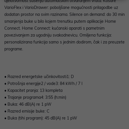
djelotvornost sušenja automatskim otvaranjem vrata. Košare
VarioFlex i VarioDrawer: poboljšane mogućnosti prilagodbe uz
dodatan prostor na svim razinama. Silence on demand: do 30 min
smanjenja buke u bilo kojem trenutku putem aplikacije Home
Connect. Home Connect: kućanski aparati s pametnim
povezivanjem za ugodniju svakodnevicu. Omiljena funkcija:
personalizirana funkcija samo s jednim dodirom, čak i za preuzete
programe.
• Razred energetske učinkovitosti1: D
• Potrošnja energije2 / vode3: 84 kWh / 7 l
• Kapacitet pranja: 13 kompleta
• Trajanje programa4: 3:55 (h:min)
• Buka: 46 dB(A) re 1 pW
• Razred emisije buke: C
• Buka (tihi program): 45 dB(A) re 1 pW