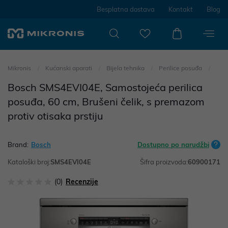
Besplatna dostava
Kontakt
Blog
Mikronis
Kućanski aparati
Bijela tehnika
Perilice posuđa
Bosch SMS4EVI04E, Samostojeća perilica
posuđa, 60 cm, Brušeni čelik, s premazom
protiv otisaka prstiju
Brand:
Bosch
Dostupno po narudžbi
Kataloški broj:
SMS4EVI04E
Šifra proizvoda:
60900171
(0)
Recenzije