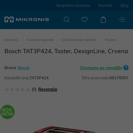
Besplatna dostava
Kontakt
Blog
Mikronis
Kućanski aparati
Mali kućanski aparati
Tosteri
Bosch TAT3P424, Toster, DesignLine, Crvena
Brand:
Bosch
Dostupno po narudžbi
Kataloški broj:
TAT3P424
Šifra proizvoda:
60170057
(0)
Recenzije