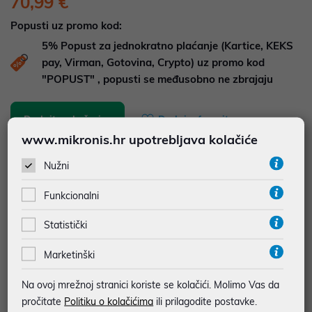
70,99 €
Popusti uz promo kod:
5%
Popust za jednokratno plaćanje (Kartice, KEKS
pay, Virman, Gotovina, Crypto) uz promo kod
"POPUST" , popusti se međusobno ne zbrajaju
Dodajte u košaricu
Dodaj u favorite
www.mikronis.hr upotrebljava kolačiće
Nužni
najam za pravne osobe od 12 do 36 mj. već od
1,97 €
Funkcionalni
Vidi detalje
Pošalji upit
Statistički
JAMSTVO 24 MJ.
Marketinški
SIGURNA KUPOVINA
Na ovoj mrežnoj stranici koriste se kolačići. Molimo Vas da
BESPLATNA DOSTAVA ZA NARUDŽBE IZNAD 66,36€
pročitate
Politiku o kolačićima
ili prilagodite postavke.