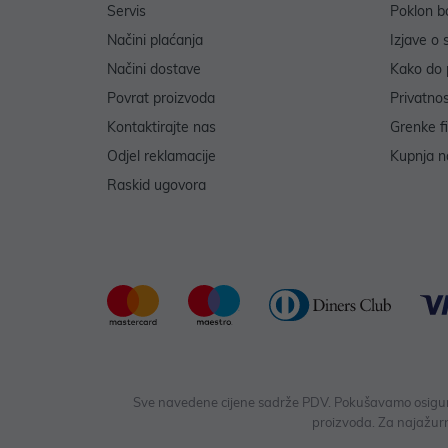
Servis
Poklon b
Načini plaćanja
Izjave o 
Načini dostave
Kako do 
Povrat proizvoda
Privatno
Kontaktirajte nas
Grenke f
Odjel reklamacije
Kupnja na
Raskid ugovora
Sve navedene cijene sadrže PDV. Pokušavamo osigurati
proizvoda. Za najažurn