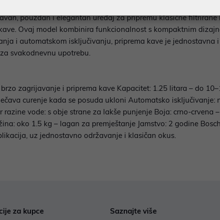
avan, pouzdan i elegantan uređaj za pripremu klasične filtriran
 kave. Ovaj model kombinira funkcionalnost s kompaktnim dizajnom
anja i automatskom isključivanju, priprema kave je jednostavna i
 za svakodnevnu upotrebu.
 brzo zagrijavanje i priprema kave Kapacitet: 1.25 litara – do 10
ava curenje kada se posuda ukloni Automatsko isključivanje: nako
r razine vode: s obje strane za lakše punjenje Boja: crno-crvena 
žina: oko 1.5 kg – lagan za premještanje Jamstvo: 2 godine Bosc
ikacija, uz jednostavno održavanje i klasičan okus.
cije za kupce
Saznajte više