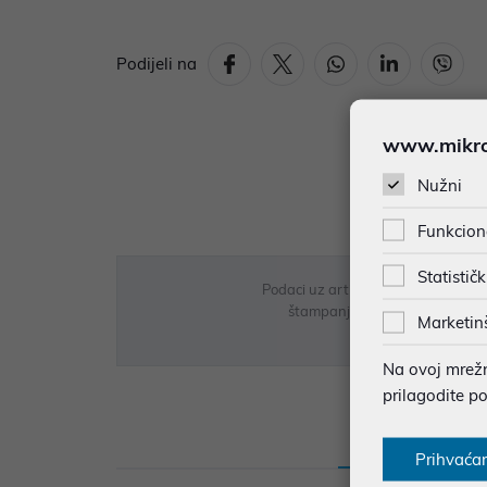
Podijeli na
www.mikron
Nužni
Funkcion
Statističk
Podaci uz artikle su prezentirani 
štampanja te promjene u dostupn
Marketin
Na ovoj mrežno
prilagodite p
Opis
Sp
Prihvaća