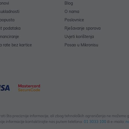
onovi
Blog
sukladnosti
O nama
popusta
Poslovnice
st podataka
Rješavanje sporova
inanciranje
Uvjeti korištenja
 rate bez kartice
Posao u Mikronisu
 što preciznije informacije, ali zbog tehnoloških ograničenja ne možemo gar
ije informacije kontaktirajte nas putem telefona:
01 3033 100
ili e-maila:
n