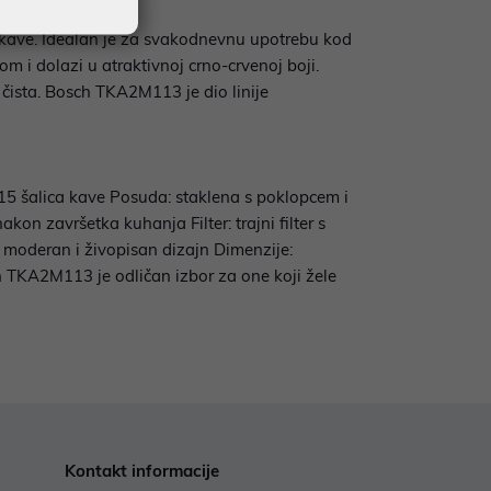
e kave. Idealan je za svakodnevnu upotrebu kod
 i dolazi u atraktivnoj crno-crvenoj boji.
 čista. Bosch TKA2M113 je dio linije
–15 šalica kave Posuda: staklena s poklopcem i
n završetka kuhanja Filter: trajni filter s
– moderan i živopisan dizajn Dimenzije:
h TKA2M113 je odličan izbor za one koji žele
Kontakt informacije