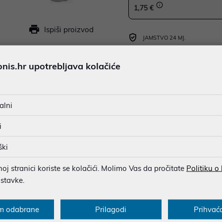
1,75 €
Ispiši proizvod
JAMSTVO 24 MJ.
SIGURNA KUPOVINA
is.hr upotrebljava kolačiće
BESPLATNA DOSTAVA ZA NAR
MOGUĆNOST PLAĆANJA NA 
alni
i
u dobroj namjeri. Mikronis d.o.o. ne odgovara za eventualne pogreške nastale
osti i cijene. Slike artikala su ilustrativne prirode te ne moraju u potpuno
ški
eventualne nejasnoće možete nas kontaktirati na
web-prodaja@mikronis.h
j stranici koriste se kolačići. Molimo Vas da pročitate
Politiku o
ostavke.
ecifikacija
Multimedija
Raspoloživost
m odabrane
Prilagodi
Prihvać