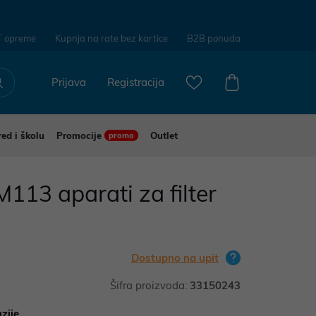
T opreme
Kupnja na rate bez kartice
B2B ponuda
Prijava
Registracija
red i školu
Promocije
Outlet
promo
13 aparati za filter
Dostupno na upit
Šifra proizvoda:
33150243
zije