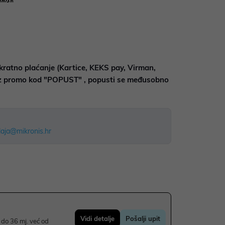
kratno plaćanje (Kartice, KEKS pay, Virman,
uz promo kod "POPUST" , popusti se međusobno
aja@mikronis.hr
Vidi detalje
Pošalji upit
do 36 mj. već od