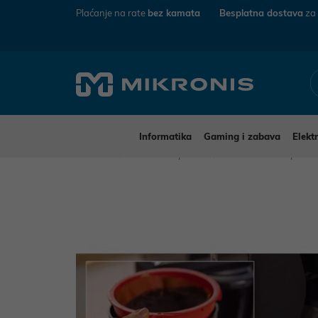
Plaćanje na rate
bez kamata
Besplatna dostava
za
Informatika
Gaming i zabava
Elekt
Mikronis
Kućanski aparati
Mali kućanski aparat