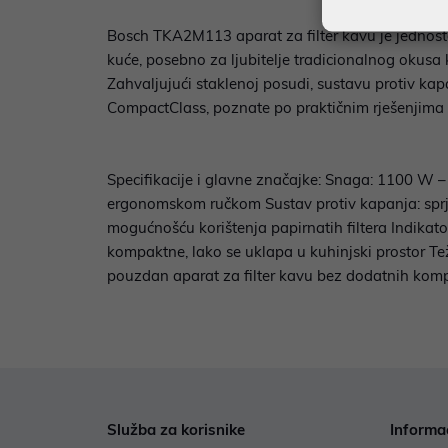
Bosch TKA2M113 aparat za filter kavu je jednost
kuće, posebno za ljubitelje tradicionalnog okusa
Zahvaljujući staklenoj posudi, sustavu protiv kap
CompactClass, poznate po praktičnim rješenjima
Specifikacije i glavne značajke: Snaga: 1100 W –
ergonomskom ručkom Sustav protiv kapanja: sprječ
mogućnošću korištenja papirnatih filtera Indikato
kompaktne, lako se uklapa u kuhinjski prostor Te
pouzdan aparat za filter kavu bez dodatnih kompl
Služba za korisnike
Informa