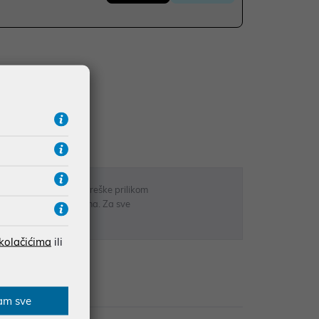
UDŽBE IZNAD 66,36€
RATE
 u opisu proizvoda, greške prilikom
sti odgovarati artiklima. Za sve
r
 kolačićima
ili
Recenzije
am sve