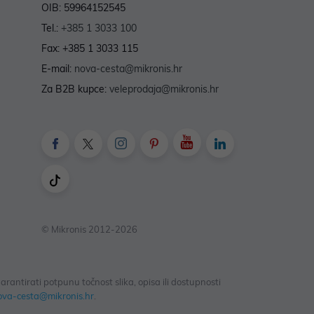
OIB: 59964152545
Tel.:
+385 1 3033 100
Fax: +385 1 3033 115
E-mail:
nova-cesta@mikronis.hr
Za B2B kupce:
veleprodaja@mikronis.hr
© Mikronis 2012-2026
antirati potpunu točnost slika, opisa ili dostupnosti
ova-cesta@mikronis.hr
.