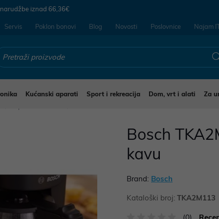
 narudžbe iznad
66,36€
Servis
Poklon bonovi
Blog
Novosti
Poslovnice
Najam I
ronika
Kućanski aparati
Sport i rekreacija
Dom, vrt i alati
Za u
i
Aparati za kavu
Bosch TKA2M1
kavu
Brand:
Bosch
Kataloški broj:
TKA2M113
(0)
Recen