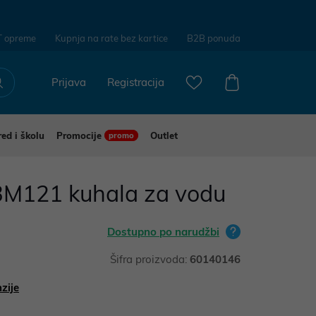
T opreme
Kupnja na rate bez kartice
B2B ponuda
Prijava
Registracija
red i školu
Promocije
Outlet
promo
M121 kuhala za vodu
Dostupno po narudžbi
Šifra proizvoda:
60140146
zije