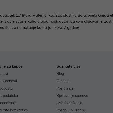
acitet: 1.7 litara Materijal kućišta: plastika Boja: bijela Grijaći
: s obje strane kuhala Sigurnost: automatsko isključivanje, zašt
 prostor za namatanje kabla Jamstvo: 2 godine
cije za kupce
Saznajte više
onovi
Blog
sukladnosti
O nama
popusta
Poslovnice
st podataka
Rješavanje sporova
inanciranje
Uvjeti korištenja
 rate bez kartice
Posao u Mikronisu