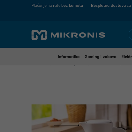
Plaćanje na rate
bez kamata
Besplatna dostava
za
Informatika
Gaming i zabava
Elekt
Mikronis
Kućanski aparati
Mali kućanski aparat