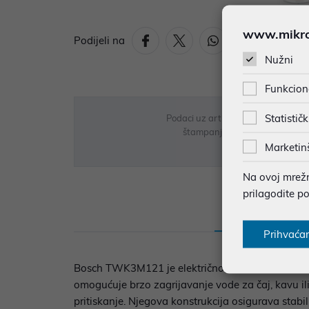
www.mikron
Podijeli na
Nužni
Funkcion
Statističk
Podaci uz artikle su prezentirani 
štampanja te promjene u dostupn
Marketin
Na ovoj mrežno
prilagodite p
Opis
Sp
Prihvaća
Bosch TWK3M121 je električno kuhalo za vodu koje
omogućuje brzo zagrijavanje vode za čaj, kavu il
pritiskanje. Njegova konstrukcija osigurava stab