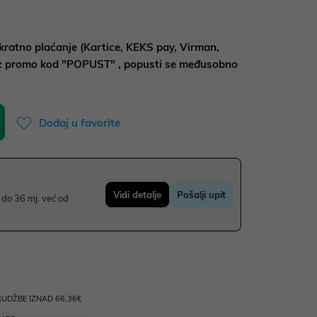
kratno plaćanje (Kartice, KEKS pay, Virman,
uz promo kod "POPUST" , popusti se međusobno
Dodaj u favorite
Vidi detalje
Pošalji upit
do 36 mj. već od
UDŽBE IZNAD 66,36€