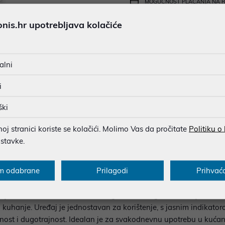
MOGUĆNOST PLAĆANJA NA 
is.hr upotrebljava kolačiće
Ispiši proizvod
alni
i
u dobroj namjeri. Mikronis d.o.o. ne odgovara za eventualne pogreške nastale
osti i cijene. Slike artikala su ilustrativne prirode te ne moraju u potpuno
eventualne nejasnoće možete nas kontaktirati na
web-prodaja@mikronis.h
ški
j stranici koriste se kolačići. Molimo Vas da pročitate
Politiku o
ostavke.
ecifikacija
Multimedija
Raspoloživost
m odabrane
Prilagodi
Prihvać
 kombinira funkcionalnost, sigurnost i elegantan dizajn. Zahval
i kuhanje. Uređaj je jednostavan za korištenje, s jasnim indikat
ilnost i dugotrajnost. Idealan je za svakodnevnu upotrebu u kućan