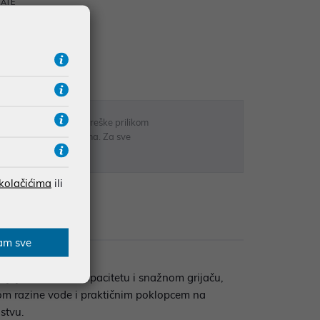
RATE
 u opisu proizvoda, greške prilikom
sti odgovarati artiklima. Za sve
r
 kolačićima
ili
Recenzije
am sve
jujući velikom kapacitetu i snažnom grijaču,
orom razine vode i praktičnim poklopcem na
stvu.