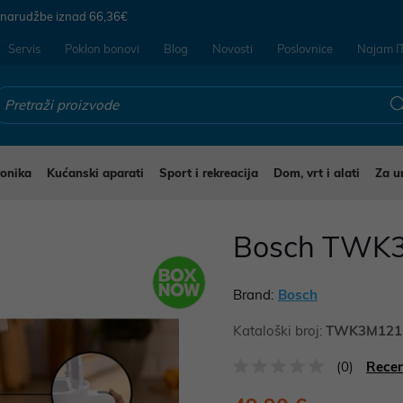
 narudžbe iznad
66,36€
Servis
Poklon bonovi
Blog
Novosti
Poslovnice
Najam I
ronika
Kućanski aparati
Sport i rekreacija
Dom, vrt i alati
Za u
i
Kuhala za vodu ili kavu
Bosch TWK3
Brand:
Bosch
Kataloški broj:
TWK3M121
(0)
Recen