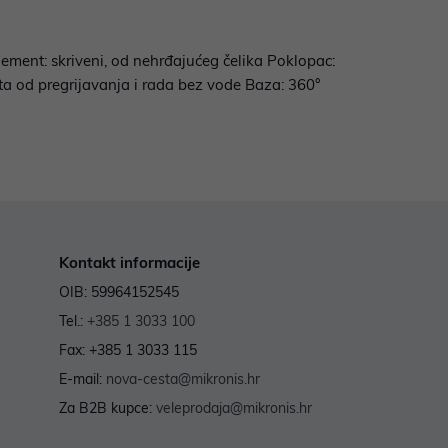
 element: skriveni, od nehrđajućeg čelika Poklopac:
ita od pregrijavanja i rada bez vode Baza: 360°
Kontakt informacije
OIB: 59964152545
Tel.:
+385 1 3033 100
Fax: +385 1 3033 115
E-mail:
nova-cesta@mikronis.hr
Za B2B kupce:
veleprodaja@mikronis.hr