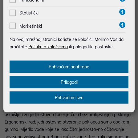
BESPLATNA DOSTAVA ZA NARUDŽBE IZNAD 66,36€
Statistički
MOGUĆNOST PLAĆANJA NA RATE
Marketinški
Podaci uz artikle su prezentirani u dobroj namjeri. Mikronis d.o.o. ne
Na ovoj mrežnoj stranici koriste se kolačići. Molimo Vas da
odgovara za eventualne pogreške nastale u opisu proizvoda, greške
prilikom štampanja te promjene u dostupnosti i cijene. Slike artikala su
pročitate
Politiku o kolačićima
ili prilagodite postavke.
ilustrativne prirode te ne moraju u potpunosti odgovarati artiklima. Za sve
eventualne nejasnoće možete nas kontaktirati na
web-prodaja@mikronis.hr
Prihvaćam odabrane
Prilagodi
Opis
Prihvaćam sve
Pokazatelj za šalice: pomaže vam uštedjeti na energiji i vremenu
zagrijavanjem samo potrebne količine vode. Optimalan grlić:
osmišljen za jednostavno točenje čaja bez prolijevanja i prskanja.
Ergonomski rad: jednostavno otvaranje poklopca samo dodirom
gumba. Mjerilo vode koje se lako čita: jednostavno očitavanje i
savršena vidljivost potrebne količine vode. Trostruka sigurnosna