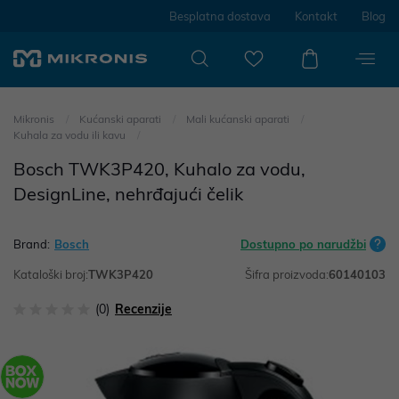
Besplatna dostava
Kontakt
Blog
Mikronis
Kućanski aparati
Mali kućanski aparati
Kuhala za vodu ili kavu
Bosch TWK3P420, Kuhalo za vodu,
DesignLine, nehrđajući čelik
Brand:
Bosch
Dostupno po narudžbi
Kataloški broj:
TWK3P420
Šifra proizvoda:
60140103
(0)
Recenzije