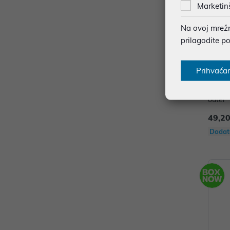
Marketin
Na ovoj mrežno
prilagodite p
Prihvaća
TP-Lin
outer
49,20
Dodat