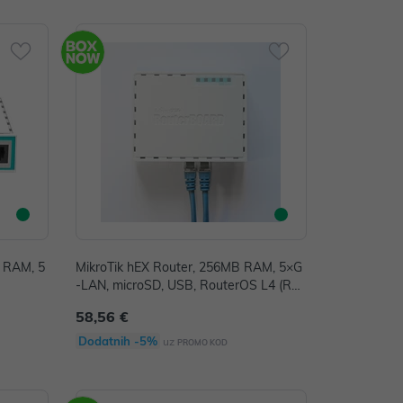
B RAM, 5
MikroTik hEX Router, 256MB RAM, 5×G
-LAN, microSD, USB, RouterOS L4 (RB
750Gr3)
58,56 €
Dodatnih -5%
uz
PROMO KOD