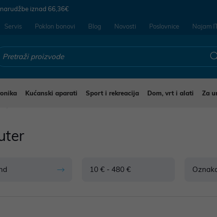
 narudžbe iznad
66,36€
Servis
Poklon bonovi
Blog
Novosti
Poslovnice
Najam I
ronika
Kućanski aparati
Sport i rekreacija
Dom, vrt i alati
Za u
r
uter
nd
10 € - 480 €
Oznak