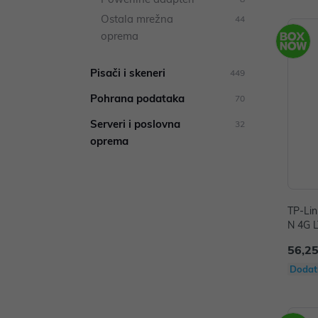
Ostala mrežna
44
oprema
Pisači i skeneri
449
Pohrana podataka
70
Serveri i poslovna
32
oprema
TP-Li
N 4G L
56,25
Dodat