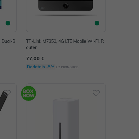
 Dual-B
TP-Link M7350, 4G LTE Mobile Wi-Fi, R
outer
77,00 €
Dodatnih -5%
uz
PROMO KOD