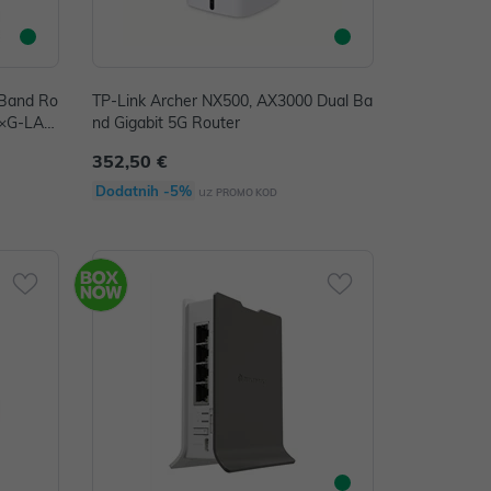
-Band Ro
TP-Link Archer NX500, AX3000 Dual Ba
4×G-LAN,
nd Gigabit 5G Router
, LTE C
352,50 €
SU, towe
G+5HaxD
Dodatnih -5%
uz
PROMO KOD