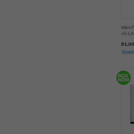
MikroT
×G-LAN
ort #5
81,00
Dodat