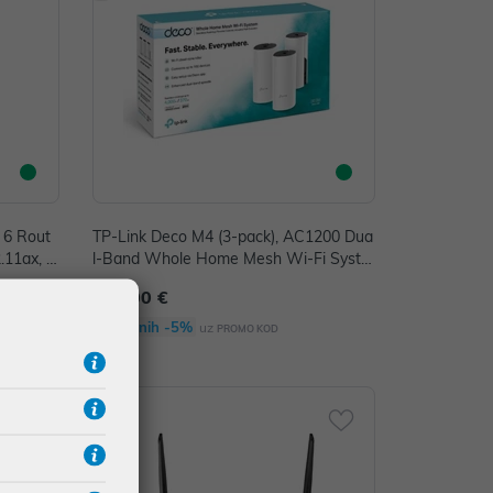
 6 Rout
TP-Link Deco M4 (3-pack), AC1200 Dua
.11ax, R
l-Band Whole Home Mesh Wi-Fi Syste
xD-TC)
m
153,00 €
Dodatnih -5%
uz
PROMO KOD