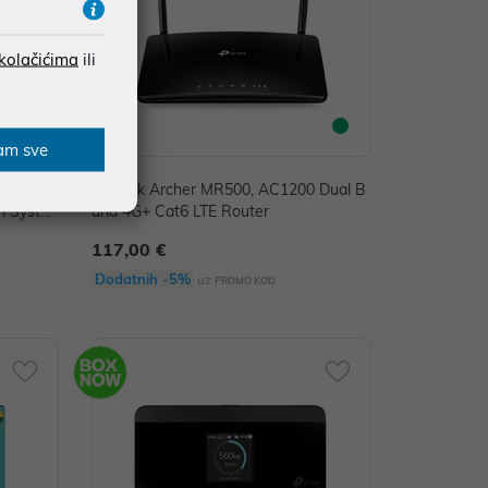
 kolačićima
ili
am sve
200 Dual
TP-Link Archer MR500, AC1200 Dual B
i Syste
and 4G+ Cat6 LTE Router
117,00 €
Dodatnih -5%
uz
PROMO KOD