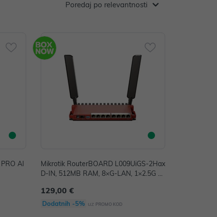
Poredaj po relevantnosti
 PRO AI
Mikrotik RouterBOARD L009UiGS-2Hax
D-IN, 512MB RAM, 8×G-LAN, 1×2.5G S
FP, 2.4GHz 802.11b/g/n/ax dual-chain, 4
129,00 €
dBi eksterne antene, USB, desktop kuči
šte, PSU, RouterOS L5
Dodatnih -5%
uz
PROMO KOD