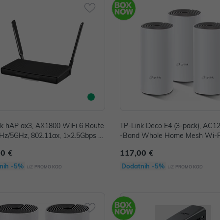
ik hAP ax3, AX1800 WiFi 6 Route
TP-Link Deco E4 (3-pack), AC1
/5GHz, 802.11ax, 1×2.5Gbps +
-Band Whole Home Mesh Wi-F
AN, RouterOS L6 (C53UiG+5HPa
m
00 €
117,00 €
axD)
nih -5%
Dodatnih -5%
uz
uz
PROMO KOD
PROMO KOD