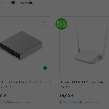
49
proizvoda
ti UniFi Cloud Key Plus, 1TB SSD,
D-Link R03 N300 Smart EAGLE
G2-SSD
Router
00 €
19,00 €
nih -5%
Dodatnih -5%
uz
uz
PROMO KOD
PROMO KOD