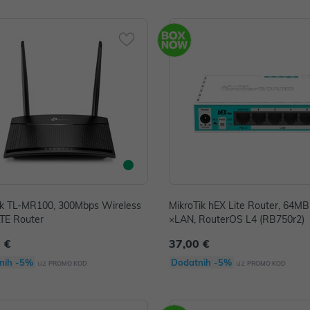
nk TL-MR100, 300Mbps Wireless
MikroTik hEX Lite Router, 64M
TE Router
×LAN, RouterOS L4 (RB750r2)
 €
37,00 €
nih -5%
Dodatnih -5%
uz
uz
PROMO KOD
PROMO KOD