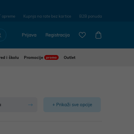
T opreme
Kupnja na rate bez kartice
B2B ponuda
Prijava
Registracija
red i školu
Promocije
Outlet
promo
a
+ Prikaži sve opcije