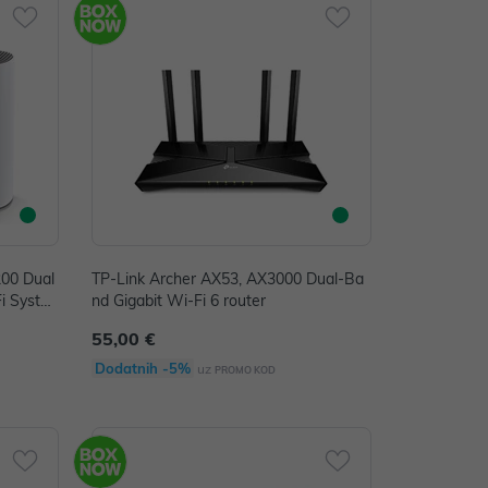
200 Dual
TP-Link Archer AX53, AX3000 Dual-Ba
i Syste
nd Gigabit Wi-Fi 6 router
55,00 €
Dodatnih -5%
uz
PROMO KOD