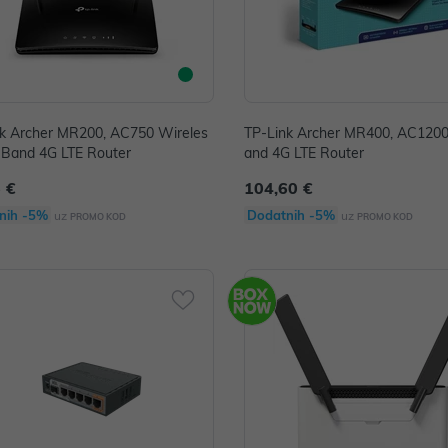
nk Archer MR200, AC750 Wireles
TP-Link Archer MR400, AC1200
 Band 4G LTE Router
and 4G LTE Router
 €
104,60 €
nih -5%
Dodatnih -5%
uz
uz
PROMO KOD
PROMO KOD