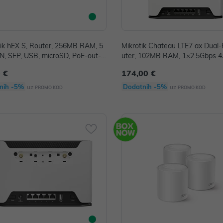
ik hEX S, Router, 256MB RAM, 5
Mikrotik Chateau LTE7 ax Dual
, SFP, USB, microSD, PoE-out-p
uter, 102MB RAM, 1×2.5Gbps 
, RouterOS L4 (RB760iGS)
2.4Ghz/5Ghz 802.11ax/a/b/g/n/ac
 €
174,00 €
AT7 modem, USB, MicroSIM, P
r kućište, RouterOS L4 (S53U
nih -5%
Dodatnih -5%
uz
uz
PROMO KOD
PROMO KOD
2HaxD-TC&FG621-EA)