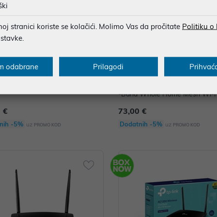
ški
j stranici koriste se kolačići. Molimo Vas da pročitate
Politiku o
ostavke.
m odabrane
Prilagodi
Prihvać
k M7000, 4G LTE Mobile Wi-Fi, R
TP-Link Deco E4 (2-pack), AC1
-Band Whole Home Mesh Wi-F
m
 €
73,00 €
nih -5%
Dodatnih -5%
uz
uz
PROMO KOD
PROMO KOD