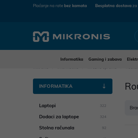
Plaćanje na rate
bez kamata
Besplatna dostava
za
Informatika
Gaming i zabava
Elekt
Mikronis
Informatika
Mrežna oprema
Route
Ro
INFORMATIKA
Laptopi
322
Bra
Dodaci za laptope
324
Stolna računala
92