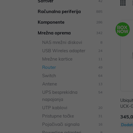
Softver
42
Računalna periferija
885
Komponente
286
Mrežna oprema
342
NAS mrežni diskovi
8
USB Wireles adapter
24
Mrežne kartice
11
Router
49
Switch
64
Antene
13
UPS besprekidna
54
napajanja
Ubiqui
UCK-
UTP kablovi
20
Pristupne točke
31
345,
Pojačivači signala
16
Dodat
Powerline adapteri
8