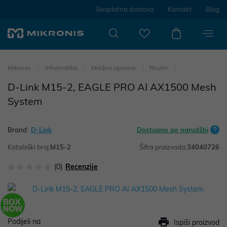
Besplatna dostava
Kontakt
Blog
Mikronis
Informatika
Mrežna oprema
Router
D-Link M15-2, EAGLE PRO AI AX1500 Mesh
System
Brand:
D-Link
Dostupno po narudžbi
Kataloški broj:
M15-2
Šifra proizvoda:
34040726
(0)
Recenzije
Podijeli na
Ispiši proizvod