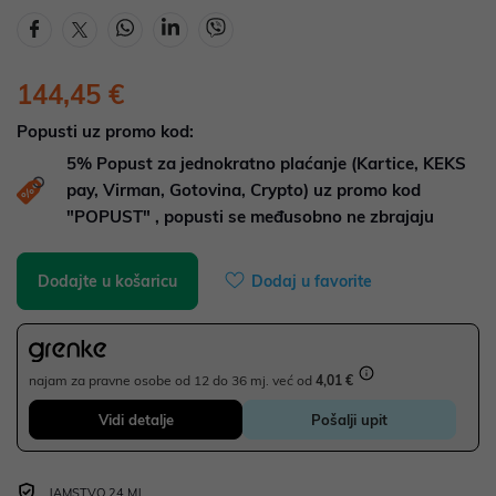
144,45 €
Popusti uz promo kod:
5%
Popust za jednokratno plaćanje (Kartice, KEKS
pay, Virman, Gotovina, Crypto) uz promo kod
"POPUST" , popusti se međusobno ne zbrajaju
Dodajte u košaricu
Dodaj u favorite
najam za pravne osobe od 12 do 36 mj. već od
4,01 €
Vidi detalje
Pošalji upit
JAMSTVO 24 MJ.