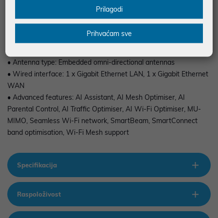
• Number of units per pack: 2
Prilagodi
• Wireless standard: 802.11ax Wi Fi 6
• Frequency band mode: Dual-band simultaneous
Prihvaćam sve
• Wireless speed: 1201 Mbps 5 GHz (802.11ax), 300 Mbps 2.4
GHz (802.11n)
• Antenna type: Embedded omni-directional antennas
• Wired interface: 1 x Gigabit Ethernet LAN, 1 x Gigabit Ethernet
WAN
• Advanced features: AI Assistant, AI Mesh Optimiser, AI
Parental Control, AI Traffic Optimiser, AI Wi-Fi Optimiser, MU-
MIMO, Seamless Wi-Fi network, SmartBeam, SmartConnect
band optimisation, Wi-Fi Mesh support
Specifikacija
Raspoloživost