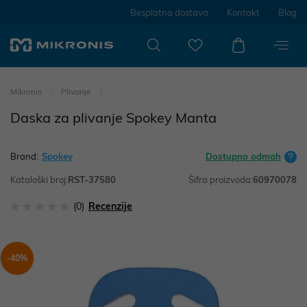
Besplatna dostava
Kontakt
Blog
Mikronis
Plivanje
Daska za plivanje Spokey Manta
Brand:
Spokey
Dostupno odmah
Kataloški broj:
RST-37580
Šifra proizvoda:
60970078
(0)
Recenzije
-40%