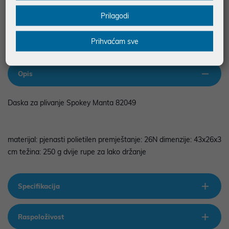
odgovara za eventualne pogreške nastale u opisu proizvoda, greške
prilikom štampanja te promjene u dostupnosti i cijene. Slike artikala su
Prilagodi
ilustrativne prirode te ne moraju u potpunosti odgovarati artiklima. Za sve
eventualne nejasnoće možete nas kontaktirati na
web-prodaja@mikronis.hr
Prihvaćam sve
Opis
Daska za plivanje Spokey Manta 82049
materijal: pjenasti polietilen premještanje: 26N dimenzije: 43x26x3
cm težina: 250 g dvije rupe za lako držanje
Specifikacija
Raspoloživost