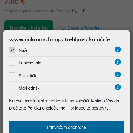
7,88 €
*najniža cijena u prethodnih 30 dana
13,14 €
Dodajte u košaricu
Dodaj u favorite
www.mikronis.hr upotrebljava kolačiće
Nužni
najam za pravne osobe od 12 do 36 mj. već od
0,22 €
Funkcionalni
Vidi detalje
Pošalji upit
Statistički
JAMSTVO 3 MJ.
Marketinški
SIGURNA KUPOVINA
Na ovoj mrežnoj stranici koriste se kolačići. Molimo Vas da
BESPLATNA DOSTAVA ZA NARUDŽBE IZNAD 66,36€
pročitate
Politiku o kolačićima
ili prilagodite postavke.
MOGUĆNOST PLAĆANJA NA RATE
Prihvaćam odabrane
Podaci uz artikle su prezentirani u dobroj namjeri. Mikronis d.o.o. ne