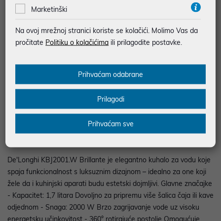
Marketinški
BESPLATNA DOSTAVA ZA NARUDŽBE IZNAD 66,36€
MOGUĆNOST PLAĆANJA NA RATE
Na ovoj mrežnoj stranici koriste se kolačići. Molimo Vas da
pročitate
Politiku o kolačićima
ili prilagodite postavke.
Podaci uz artikle su prezentirani u dobroj namjeri. Mikronis d.o.o. ne
odgovara za eventualne pogreške nastale u opisu proizvoda, greške
prilikom štampanja te promjene u dostupnosti i cijene. Slike artikala su
Prihvaćam odabrane
ilustrativne prirode te ne moraju u potpunosti odgovarati artiklima. Za sve
eventualne nejasnoće možete nas kontaktirati na
web-prodaja@mikronis.hr
Prilagodi
Prihvaćam sve
Opis
De'Longhi KBJ2001.W Brillante je elegantno kuhalo za vodu koje
spaja funkcionalnost s luksuznim dizajnom – idealno za one koji
žele da i kuhinjski aparati budu estetski dojmljivi. Glavne značajke
- Kapacitet: 1,7 litara Dovoljno za pripremu više šalica čaja ili kave
odjednom - Snaga: 2000 W Brzo zagrijavanje vode uz visoku
energetsku učinkovitost - 360° rotirajuće postolje Omogućuje