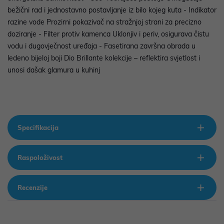
bežični rad i jednostavno postavljanje iz bilo kojeg kuta - Indikator
razine vode Prozirni pokazivač na stražnjoj strani za precizno
doziranje - Filter protiv kamenca Uklonjiv i periv, osigurava čistu
vodu i dugovječnost uređaja - Fasetirana završna obrada u
ledeno bijeloj boji Dio Brillante kolekcije – reflektira svjetlost i
unosi dašak glamura u kuhinj
Specifikacija
Raspoloživost
Recenzije