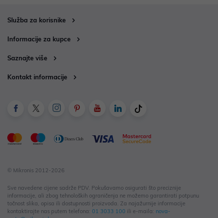
Služba za korisnike
Informacije za kupce
Saznajte više
Kontakt informacije
© Mikronis 2012-2026
Sve navedene cijene sadrže PDV. Pokušavamo osigurati što preciznije
informacije, ali zbog tehnoloških ograničenja ne možemo garantirati potpunu
točnost slika, opisa ili dostupnosti proizvoda. Za najažurnije informacije
kontaktirajte nas putem telefona:
01 3033 100
ili e-maila:
nova-