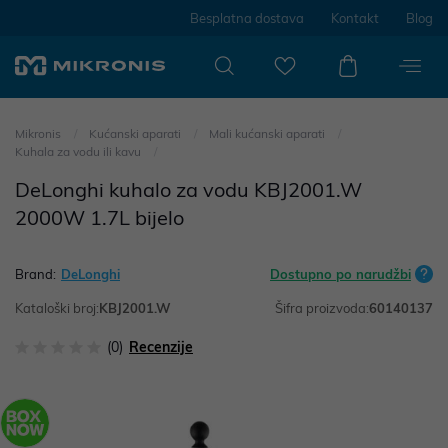
Besplatna dostava
Kontakt
Blog
Mikronis
Kućanski aparati
Mali kućanski aparati
Kuhala za vodu ili kavu
DeLonghi kuhalo za vodu KBJ2001.W
2000W 1.7L bijelo
Brand:
DeLonghi
Dostupno po narudžbi
Kataloški broj:
KBJ2001.W
Šifra proizvoda:
60140137
(0)
Recenzije